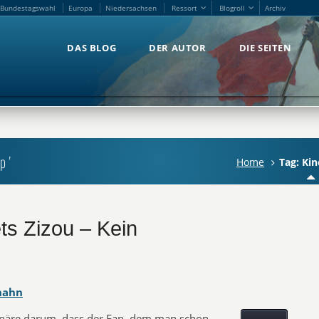
Bundestagswahl
Europa
Niedersachsen
Ressort
Blogroll
Archiv
Bundestagswahl
Europa
Niedersachsen
Ressort
Blogroll
Archiv
DAS BLOG
DER AUTOR
DIE SEITEN
DAS BLOG
DER AUTOR
DIE SEITEN
p'
Home
Tag: Kin
ts Zizou – Kein
hahn
onäre darum, dass der Fan, dem man schon