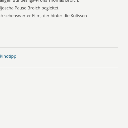
maligen Bundesliga-Profis Thomas Broich.
ljoscha Pause Broich begleitet.
h sehenswerter Film, der hinter die Kulissen
Kinotipp