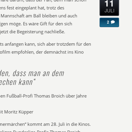
11
s fest eingeplant hat, trotz des
JULI
 Mannschaft am Ball bleiben und auch
2
lgen möge. Es wäre Gift für den sich
etzt die Begeisterung nachließe.
s anfangen kann, sich aber trotzdem für den
inofilm empfohlen, der demnächst ins Kino
rden, dass man an dem
echen kann“
den Fußball-Profi Thomas Broich über Jahre
it Moritz Küpper
ermärchen“ kommt am 28. Juli in die Kinos.