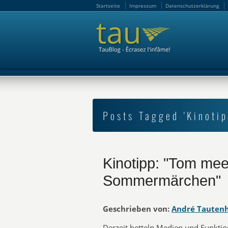
Startseite
Impressum
Datenschutzerklärung
Startseite
Impressum
Datenschutzerklärung
Posts Tagged 'Kinotip
Kinotipp: "Tom mee
Sommermärchen"
Geschrieben von:
André Tauten
Derzeit betteln Medien und Funkti