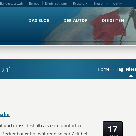
Bundestagswahl
Europa
Niedersachsen
Ressort
Blogroll
Archiv
Bundestagswahl
Europa
Niedersachsen
Ressort
Blogroll
Archiv
DAS BLOG
DER AUTOR
DIE SEITEN
DAS BLOG
DER AUTOR
DIE SEITEN
ach'
Home
Tag: Nier
hahn
17
ernt und muss deshalb als ehrenamtlicher
 ‪Beckenbauer‬ hat während seiner Zeit bei