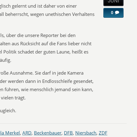
JUNI
isch gelernt und ist daher von einer
0
ll beherrscht, wegen unethischen Verhaltens
ls, über die unsere Reporter bei den
alten aus Rücksicht auf die Fans lieber nicht
l Politik schadet der guten Laune, heißt es
äufig.
große Ausnahme. Sie darf in jede Kamera
ilder werden dann in Endlosschleife gesendet,
en führen, wie menschlich jemand sein kann,
vielen trägt.
ugleich.
la Merkel
,
ARD
,
Beckenbauer
,
DFB
,
Niersbach
,
ZDF