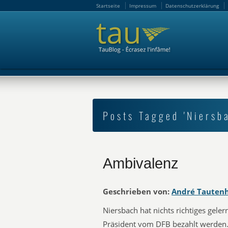
Startseite
Impressum
Datenschutzerklärung
Startseite
Impressum
Datenschutzerklärung
Posts Tagged 'Niersb
Ambivalenz
Geschrieben von:
André Tauten
Niersbach‬ hat nichts richtiges gel
Präsident vom ‪DFB‬ bezahlt werden.