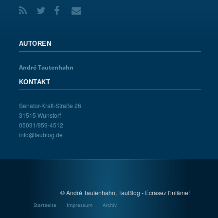
AUTOREN
André Tautenhahn
KONTAKT
Senator-Kraft-Straße 26
31515 Wunstorf
05031/959-4512
info@taublog.de
© André Tautenhahn, TauBlog - Écrasez l'infâme!
Startseite
Impressum
Archiv