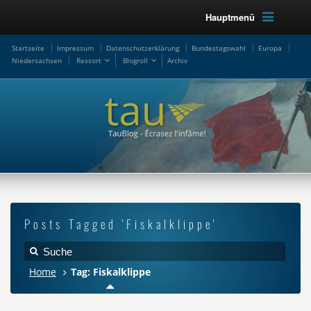
Hauptmenü
Startseite
Impressum
Datenschutzerklärung
Bundestagswahl
Europa
Niedersachsen
Ressort
Blogroll
Archiv
Posts Tagged 'Fiskalklippe'
Home
Tag: Fiskalklippe