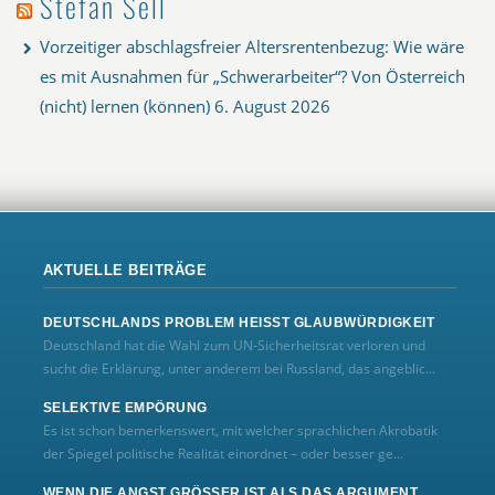
Stefan Sell
Vorzeitiger abschlagsfreier Altersrentenbezug: Wie wäre
es mit Ausnahmen für „Schwerarbeiter“? Von Österreich
(nicht) lernen (können)
6. August 2026
AKTUELLE BEITRÄGE
DEUTSCHLANDS PROBLEM HEISST GLAUBWÜRDIGKEIT
Deutschland hat die Wahl zum UN‑Sicherheitsrat verloren und
sucht die Erklärung, unter anderem bei Russland, das angeblic...
SELEKTIVE EMPÖRUNG
Es ist schon bemerkenswert, mit welcher sprachlichen Akrobatik
der Spiegel politische Realität einordnet – oder besser ge...
WENN DIE ANGST GRÖSSER IST ALS DAS ARGUMENT