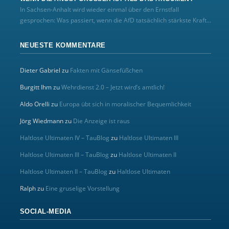
In Sachsen-Anhalt wird wieder einmal über den Ernstfall
gesprochen: Was passiert, wenn die AfD tatsächlich stärkste Kraft...
NEUESTE KOMMENTARE
Dieter Gabriel
zu
Fakten mit Gänsefüßchen
Burgitt Ihm
zu
Wehrdienst 2.0 – Jetzt wird’s amtlich!
Aldo Orelli
zu
Europa übt sich in moralischer Bequemlichkeit
Jörg Wiedmann
zu
Die Anzeige ist raus
Haltlose Ultimaten IV – TauBlog
zu
Haltlose Ultimaten III
Haltlose Ultimaten III – TauBlog
zu
Haltlose Ultimaten II
Haltlose Ultimaten II – TauBlog
zu
Haltlose Ultimaten
Ralph
zu
Eine gruselige Vorstellung
SOCIAL-MEDIA