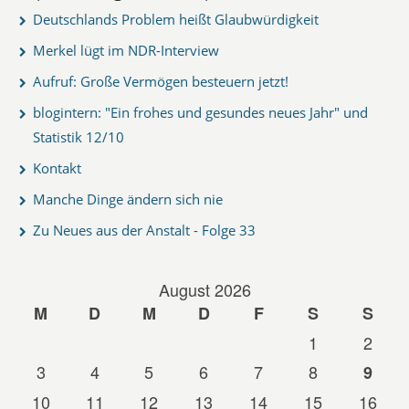
Deutschlands Problem heißt Glaubwürdigkeit
Merkel lügt im NDR-Interview
Aufruf: Große Vermögen besteuern jetzt!
blogintern: "Ein frohes und gesundes neues Jahr" und
Statistik 12/10
Kontakt
Manche Dinge ändern sich nie
Zu Neues aus der Anstalt - Folge 33
August 2026
M
D
M
D
F
S
S
1
2
3
4
5
6
7
8
9
10
11
12
13
14
15
16