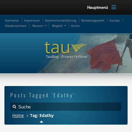
Hauptmenü
Startseite
Impressum
Datenschutzerklärung
Bundestagswahl
Europa
Niedersachsen
Ressort
Blogroll
Archiv
Posts Tagged 'Edathy'
Home
Tag: Edathy