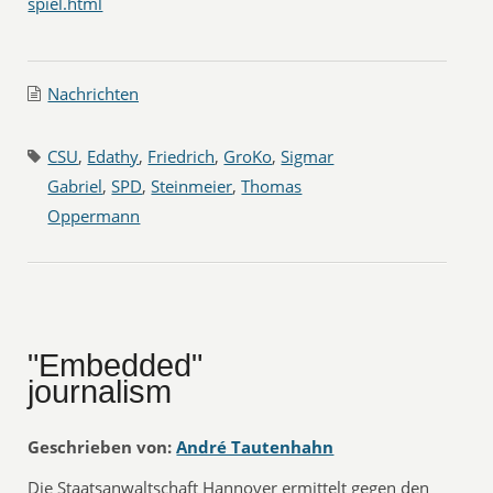
spiel.html
Nachrichten
CSU
,
Edathy
,
Friedrich
,
GroKo
,
Sigmar
Gabriel
,
SPD
,
Steinmeier
,
Thomas
Oppermann
"Embedded"
journalism
Geschrieben von:
André Tautenhahn
Die Staatsanwaltschaft Hannover ermittelt gegen den