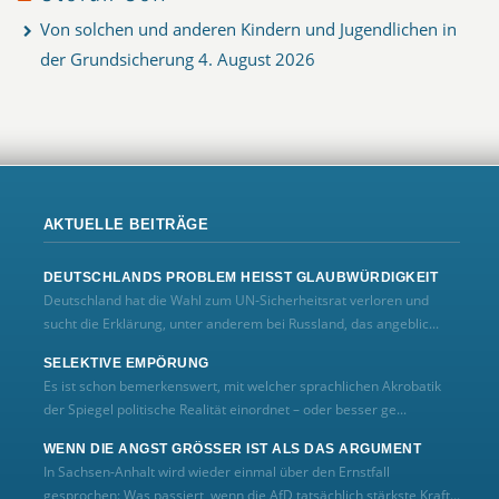
Von solchen und anderen Kindern und Jugendlichen in
der Grundsicherung
4. August 2026
AKTUELLE BEITRÄGE
DEUTSCHLANDS PROBLEM HEISST GLAUBWÜRDIGKEIT
Deutschland hat die Wahl zum UN‑Sicherheitsrat verloren und
sucht die Erklärung, unter anderem bei Russland, das angeblic...
SELEKTIVE EMPÖRUNG
Es ist schon bemerkenswert, mit welcher sprachlichen Akrobatik
der Spiegel politische Realität einordnet – oder besser ge...
WENN DIE ANGST GRÖSSER IST ALS DAS ARGUMENT
In Sachsen-Anhalt wird wieder einmal über den Ernstfall
gesprochen: Was passiert, wenn die AfD tatsächlich stärkste Kraft...