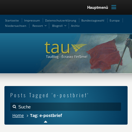
Hauptmenü
Startseite
Impressum
Datenschutzerklärung
Bundestagswahl
Europa
Niedersachsen
Ressort
Blogroll
Archiv
Posts Tagged 'e-postbrief'
Home
Tag: e-postbrief