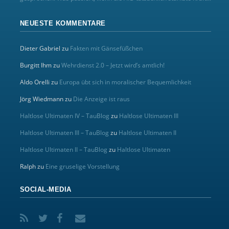
NEUESTE KOMMENTARE
Dieter Gabriel
zu
Fakten mit Gänsefüßchen
Burgitt Ihm
zu
Wehrdienst 2.0 – Jetzt wird’s amtlich!
Aldo Orelli
zu
Europa übt sich in moralischer Bequemlichkeit
Jörg Wiedmann
zu
Die Anzeige ist raus
Haltlose Ultimaten IV – TauBlog
zu
Haltlose Ultimaten III
Haltlose Ultimaten III – TauBlog
zu
Haltlose Ultimaten II
Haltlose Ultimaten II – TauBlog
zu
Haltlose Ultimaten
Ralph
zu
Eine gruselige Vorstellung
SOCIAL-MEDIA