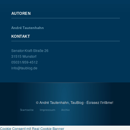
AUTOREN
André Tautenhahn
KONTAKT
Senator-Kraft-Straße 26
31515 Wunstorf
05031/959-4512
info@taublog.de
© André Tautenhahn, TauBlog - Écrasez l'infâme!
Startseite
Impressum
Archiv
Cookie Consent mit Real Cookie Banner