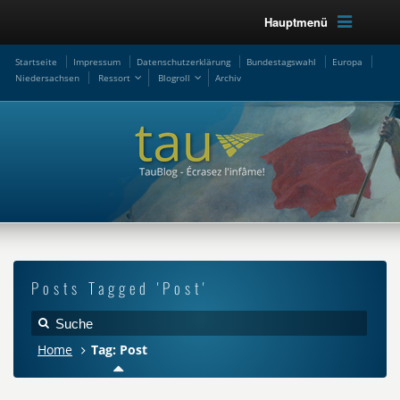
Hauptmenü
Startseite
Impressum
Datenschutzerklärung
Bundestagswahl
Europa
Niedersachsen
Ressort
Blogroll
Archiv
Posts Tagged 'Post'
Home
Tag: Post