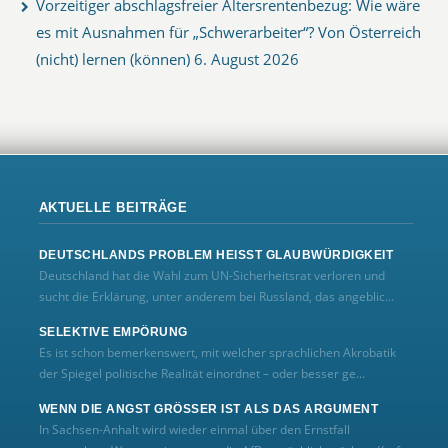
Vorzeitiger abschlagsfreier Altersrentenbezug: Wie wäre
es mit Ausnahmen für „Schwerarbeiter“? Von Österreich
(nicht) lernen (können)
6. August 2026
AKTUELLE BEITRÄGE
DEUTSCHLANDS PROBLEM HEISST GLAUBWÜRDIGKEIT
Deutschland hat die Wahl zum UN‑Sicherheitsrat verloren und
sucht die Erklärung, unter anderem bei Russland, das angeblic...
SELEKTIVE EMPÖRUNG
Es ist schon bemerkenswert, mit welcher sprachlichen Akrobatik
der Spiegel politische Realität einordnet – oder besser ge...
WENN DIE ANGST GRÖSSER IST ALS DAS ARGUMENT
In Sachsen-Anhalt wird wieder einmal über den Ernstfall