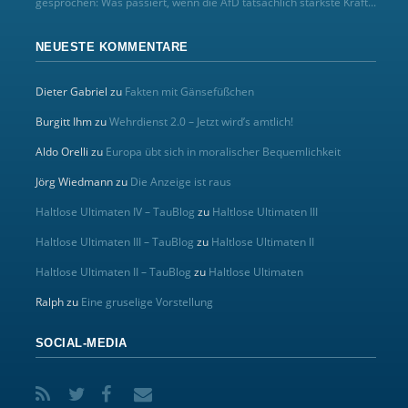
gesprochen: Was passiert, wenn die AfD tatsächlich stärkste Kraft...
NEUESTE KOMMENTARE
Dieter Gabriel
zu
Fakten mit Gänsefüßchen
Burgitt Ihm
zu
Wehrdienst 2.0 – Jetzt wird’s amtlich!
Aldo Orelli
zu
Europa übt sich in moralischer Bequemlichkeit
Jörg Wiedmann
zu
Die Anzeige ist raus
Haltlose Ultimaten IV – TauBlog
zu
Haltlose Ultimaten III
Haltlose Ultimaten III – TauBlog
zu
Haltlose Ultimaten II
Haltlose Ultimaten II – TauBlog
zu
Haltlose Ultimaten
Ralph
zu
Eine gruselige Vorstellung
SOCIAL-MEDIA