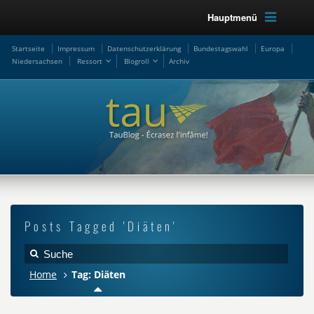
Hauptmenü
Startseite
Impressum
Datenschutzerklärung
Bundestagswahl
Europa
Niedersachsen
Ressort
Blogroll
Archiv
Posts Tagged 'Diäten'
Home
Tag: Diäten