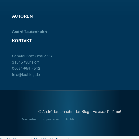
AUTOREN
André Tautenhahn
KONTAKT
Senator-Kraft-Straße 26
31515 Wunstorf
05031/959-4512
info@taublog.de
© André Tautenhahn, TauBlog - Écrasez l'infâme!
Startseite
Impressum
Archiv