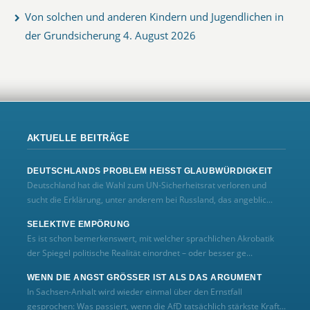
Von solchen und anderen Kindern und Jugendlichen in
der Grundsicherung
4. August 2026
AKTUELLE BEITRÄGE
DEUTSCHLANDS PROBLEM HEISST GLAUBWÜRDIGKEIT
Deutschland hat die Wahl zum UN‑Sicherheitsrat verloren und
sucht die Erklärung, unter anderem bei Russland, das angeblic...
SELEKTIVE EMPÖRUNG
Es ist schon bemerkenswert, mit welcher sprachlichen Akrobatik
der Spiegel politische Realität einordnet – oder besser ge...
WENN DIE ANGST GRÖSSER IST ALS DAS ARGUMENT
In Sachsen-Anhalt wird wieder einmal über den Ernstfall
gesprochen: Was passiert, wenn die AfD tatsächlich stärkste Kraft...