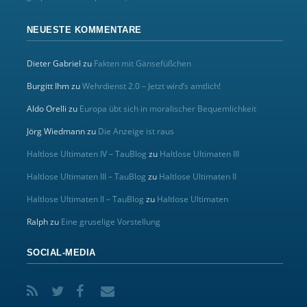
NEUESTE KOMMENTARE
Dieter Gabriel
zu
Fakten mit Gänsefüßchen
Burgitt Ihm
zu
Wehrdienst 2.0 – Jetzt wird’s amtlich!
Aldo Orelli
zu
Europa übt sich in moralischer Bequemlichkeit
Jörg Wiedmann
zu
Die Anzeige ist raus
Haltlose Ultimaten IV – TauBlog
zu
Haltlose Ultimaten III
Haltlose Ultimaten III – TauBlog
zu
Haltlose Ultimaten II
Haltlose Ultimaten II – TauBlog
zu
Haltlose Ultimaten
Ralph
zu
Eine gruselige Vorstellung
SOCIAL-MEDIA