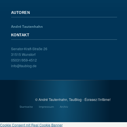
AUTOREN
André Tautenhahn
KONTAKT
Senator-Kraft-Straße 26
31515 Wunstorf
05031/959-4512
info@taublog.de
© André Tautenhahn, TauBlog - Écrasez l'infâme!
Startseite
Impressum
Archiv
Cookie Consent mit Real Cookie Banner