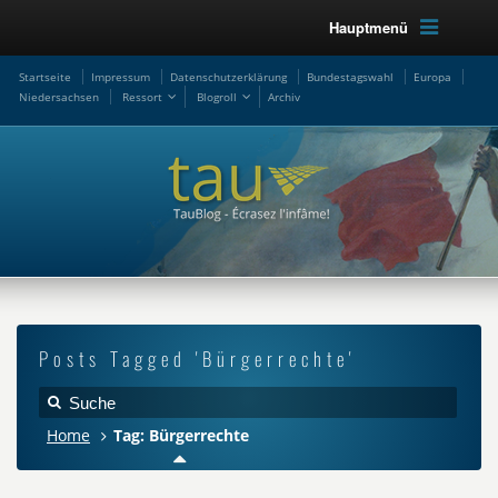
Hauptmenü
Startseite
Impressum
Datenschutzerklärung
Bundestagswahl
Europa
Niedersachsen
Ressort
Blogroll
Archiv
Posts Tagged 'Bürgerrechte'
Home
Tag: Bürgerrechte