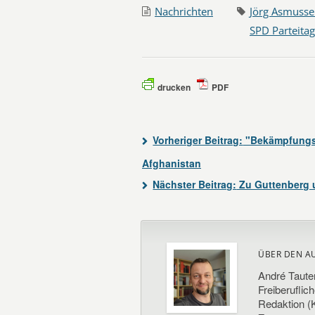
Nachrichten
Jörg Asmuss
SPD Parteitag
drucken
PDF
Vorheriger Beitrag:
"Bekämpfungsm
Afghanistan
Nächster Beitrag:
Zu Guttenberg 
ÜBER DEN A
André Taute
Freiberuflic
Redaktion (K