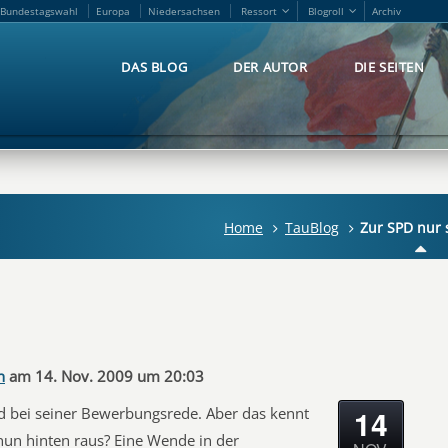
Bundestagswahl
Europa
Niedersachsen
Ressort
Blogroll
Archiv
Bundestagswahl
Europa
Niedersachsen
Ressort
Blogroll
Archiv
DAS BLOG
DER AUTOR
DIE SEITEN
DAS BLOG
DER AUTOR
DIE SEITEN
Home
TauBlog
Zur SPD nur 
n
am 14. Nov. 2009 um 20:03
14
nd bei seiner Bewerbungsrede. Aber das kennt
un hinten raus? Eine Wende in der