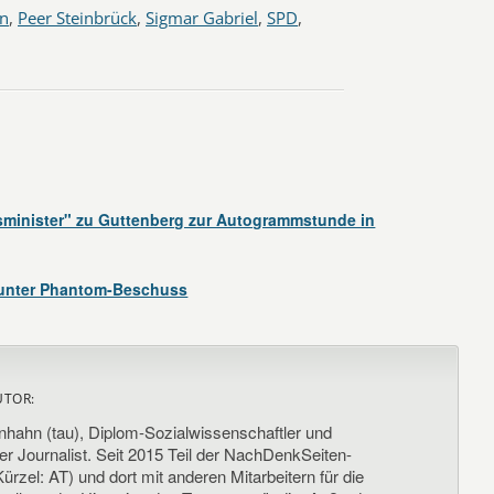
en
,
Peer Steinbrück
,
Sigmar Gabriel
,
SPD
,
inister" zu Guttenberg zur Autogrammstunde in
unter Phantom-Beschuss
UTOR:
nhahn (tau), Diplom-Sozialwissenschaftler und
her Journalist. Seit 2015 Teil der NachDenkSeiten-
ürzel: AT) und dort mit anderen Mitarbeitern für die