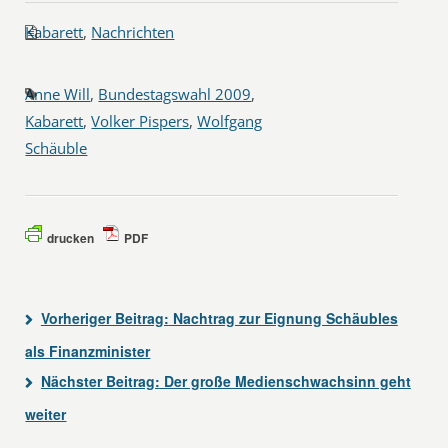
Kabarett
,
Nachrichten
Anne Will
,
Bundestagswahl 2009
,
Kabarett
,
Volker Pispers
,
Wolfgang
Schäuble
drucken
PDF
Vorheriger Beitrag:
Nachtrag zur Eignung Schäubles
als Finanzminister
Nächster Beitrag:
Der große Medienschwachsinn geht
weiter