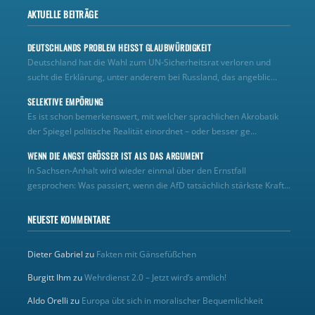
AKTUELLE BEITRÄGE
DEUTSCHLANDS PROBLEM HEISST GLAUBWÜRDIGKEIT
Deutschland hat die Wahl zum UN‑Sicherheitsrat verloren und
sucht die Erklärung, unter anderem bei Russland, das angeblic...
SELEKTIVE EMPÖRUNG
Es ist schon bemerkenswert, mit welcher sprachlichen Akrobatik
der Spiegel politische Realität einordnet – oder besser ge...
WENN DIE ANGST GRÖSSER IST ALS DAS ARGUMENT
In Sachsen-Anhalt wird wieder einmal über den Ernstfall
gesprochen: Was passiert, wenn die AfD tatsächlich stärkste Kraft...
NEUESTE KOMMENTARE
Dieter Gabriel
zu
Fakten mit Gänsefüßchen
Burgitt Ihm
zu
Wehrdienst 2.0 – Jetzt wird’s amtlich!
Aldo Orelli
zu
Europa übt sich in moralischer Bequemlichkeit