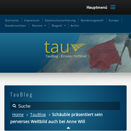
Hauptmenü
Startseite
Impressum
Datenschutzerklärung
Bundestagswahl
Europa
Niedersachsen
Ressort
Blogroll
Archiv
TauBlog
Home
TauBlog
Schäuble präsentiert sein
perverses Weltbild auch bei Anne Will