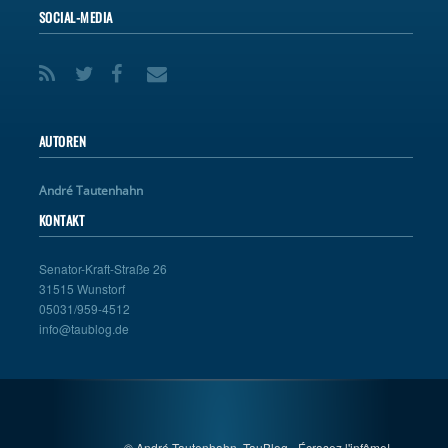
SOCIAL-MEDIA
AUTOREN
André Tautenhahn
KONTAKT
Senator-Kraft-Straße 26
31515 Wunstorf
05031/959-4512
info@taublog.de
© André Tautenhahn, TauBlog - Écrasez l'infâme!