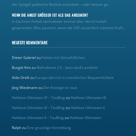
der Spiegel politische Realität einordnet – oder besser ge...
WENN DIE ANGST GRÖSSER IST ALS DAS ARGUMENT
In Sachsen-Anhalt wird wieder einmal über den Ernstfall
gesprochen: Was passiert, wenn die AfD tatsächlich stärkste Kraft...
NEUESTE KOMMENTARE
Dieter Gabriel
zu
Fakten mit Gänsefüßchen
Burgitt Ihm
zu
Wehrdienst 2.0 – Jetzt wird’s amtlich!
Aldo Orelli
zu
Europa übt sich in moralischer Bequemlichkeit
Jörg Wiedmann
zu
Die Anzeige ist raus
Haltlose Ultimaten IV – TauBlog
zu
Haltlose Ultimaten III
Haltlose Ultimaten III – TauBlog
zu
Haltlose Ultimaten II
Haltlose Ultimaten II – TauBlog
zu
Haltlose Ultimaten
Ralph
zu
Eine gruselige Vorstellung