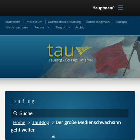
Hauptmenü
Startseite
Impressum
Datenschutzerklärung
Bundestagswahl
Europa
Niedersachsen
Ressort
Blogroll
Archiv
TauBlog
Home
TauBlog
Der große Medienschwachsinn
geht weiter