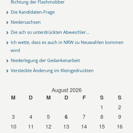
Richtung der Flashmobber
Die Kandidaten-Frage
Niedersachsen
Die ach so unterdrückten Abweichler...
Ich wette, dass es auch in NRW zu Neuwahlen kommen
wird
Niederlegung der Gedankenarbeit
Versteckte Änderung im Kleingedruckten
August 2026
M
D
M
D
F
S
S
1
2
3
4
5
7
8
9
6
10
11
12
13
14
15
16