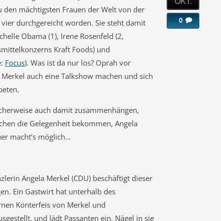
OKT.
u den mächtigsten Frauen der Welt von der
0
z vier durchgereicht worden. Sie steht damit
chelle Obama (1), Irene Rosenfeld (2,
mittelkonzerns Kraft Foods) und
e:
Focus
). Was ist da nur los? Oprah vor
lte Merkel auch eine Talkshow machen und sich
beten.
icherweise auch damit zusammenhängen,
schen die Gelegenheit bekommen, Angela
uer macht’s möglich…
lerin Angela Merkel (CDU) beschäftigt dieser
gen. Ein Gastwirt hat unterhalb des
rnen Konterfeis von Merkel und
gestellt, und lädt Passanten ein, Nägel in sie