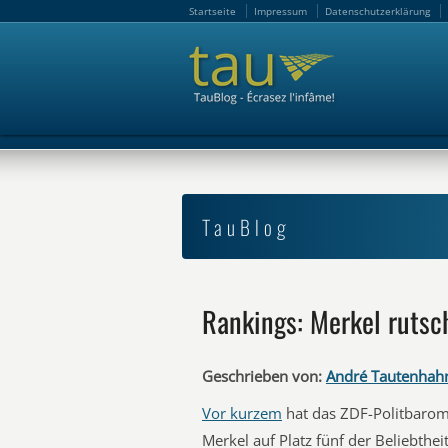
Startseite
Impressum
Datenschutzerklärung
Startseite
Impressum
Datenschutzerklärung
TauBlog
Rankings: Merkel rutsc
Geschrieben von:
André Tautenhah
Vor kurzem
hat das ZDF-Politbarom
Merkel auf Platz fünf der Beliebtheit