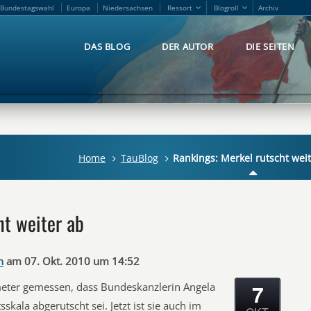
Bundestagswahl
Europa
Niedersachsen
Ressort
Blogroll
Archiv
Bundestagswahl
Europa
Niedersachsen
Ressort
Blogroll
Archiv
DAS BLOG
DER AUTOR
DIE SEITEN
DAS BLOG
DER AUTOR
DIE SEITEN
Home
TauBlog
Rankings: Merkel rutscht wei
ht weiter ab
n
am 07. Okt. 2010 um 14:52
7
eter gemessen, dass Bundeskanzlerin Angela
sskala abgerutscht sei. Jetzt ist sie auch im