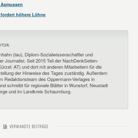
g Asmussen
 fordert höhere Löhne
UTOR:
nhahn (tau), Diplom-Sozialwissenschaftler und
her Journalist. Seit 2015 Teil der NachDenkSeiten-
ürzel: AT) und dort mit anderen Mitarbeitern für die
llung der Hinweise des Tages zuständig. Außerdem
um Redaktionsteam des Oppermann-Verlages in
d schreibt für regionale Blätter in Wunstorf, Neustadt
rge und im Landkreis Schaumburg.
VERWANDTE BEITRÄGE