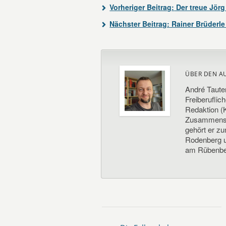
Vorheriger Beitrag:
Der treue Jör
Nächster Beitrag:
Rainer Brüderle
ÜBER DEN A
André Taute
Freiberuflic
Redaktion (K
Zusammenste
gehört er z
Rodenberg un
am Rübenbe