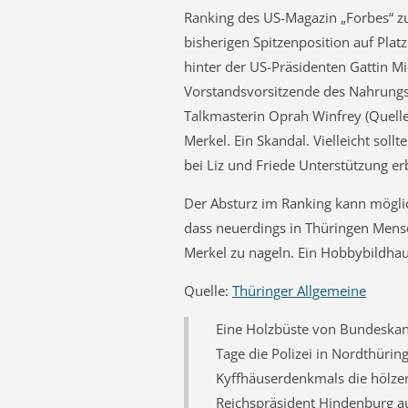
Ranking des US-Magazin „Forbes“ z
bisherigen Spitzenposition auf Plat
hinter der US-Präsidenten Gattin Mi
Vorstandsvorsitzende des Nahrungs
Talkmasterin Oprah Winfrey (Quell
Merkel. Ein Skandal. Vielleicht sol
bei Liz und Friede Unterstützung er
Der Absturz im Ranking kann mögl
dass neuerdings in Thüringen Men
Merkel zu nageln. Ein Hobbybildha
Quelle:
Thüringer Allgemeine
Eine Holzbüste von Bundeskanz
Tage die Polizei in Nordthürin
Kyffhäuserdenkmals die hölze
Reichspräsident Hindenburg aus