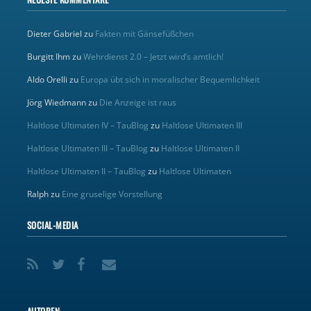
Dieter Gabriel
zu
Fakten mit Gänsefüßchen
Burgitt Ihm
zu
Wehrdienst 2.0 – Jetzt wird’s amtlich!
Aldo Orelli
zu
Europa übt sich in moralischer Bequemlichkeit
Jörg Wiedmann
zu
Die Anzeige ist raus
Haltlose Ultimaten IV – TauBlog
zu
Haltlose Ultimaten III
Haltlose Ultimaten III – TauBlog
zu
Haltlose Ultimaten II
Haltlose Ultimaten II – TauBlog
zu
Haltlose Ultimaten
Ralph
zu
Eine gruselige Vorstellung
SOCIAL-MEDIA
AUTOREN