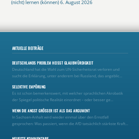
(nicht) lernen (können)
6. August 2026
AKTUELLE BEITRÄGE
DEUTSCHLANDS PROBLEM HEISST GLAUBWÜRDIGKEIT
Deutschland hat die Wahl zum UN‑Sicherheitsrat verloren und
sucht die Erklärung, unter anderem bei Russland, das angeblic...
SELEKTIVE EMPÖRUNG
Es ist schon bemerkenswert, mit welcher sprachlichen Akrobatik
der Spiegel politische Realität einordnet – oder besser ge...
WENN DIE ANGST GRÖSSER IST ALS DAS ARGUMENT
In Sachsen-Anhalt wird wieder einmal über den Ernstfall
gesprochen: Was passiert, wenn die AfD tatsächlich stärkste Kraft...
NEUESTE KOMMENTARE