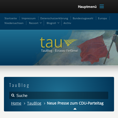
Hauptmenü
Startseite
Impressum
Datenschutzerklärung
Bundestagswahl
Europa
Niedersachsen
Ressort
Blogroll
Archiv
TauBlog
Home
TauBlog
Neue Presse zum CDU-Parteitag