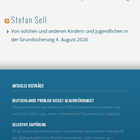
Stefan Sell
Von solchen und anderen Kindern und Jugendlichen in
der Grundsicherung
4. August 2026
AKTUELLE BEITRÄGE
DEUTSCHLANDS PROBLEM HEISST GLAUBWÜRDIGKEIT
Deutschland hat die Wahl zum UN‑Sicherheitsrat verloren und
sucht die Erklärung, unter anderem bei Russland, das angeblic...
SELEKTIVE EMPÖRUNG
Es ist schon bemerkenswert, mit welcher sprachlichen Akrobatik
der Spiegel politische Realität einordnet – oder besser ge...