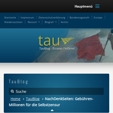
Hauptmenü
Startseite
Impressum
Datenschutzerklärung
Bundestagswahl
Europa
Niedersachsen
Ressort
Blogroll
Archiv
TauBlog
Home
TauBlog
NachDenkSeiten: Gebühren-
Millionen für die Selbstzensur