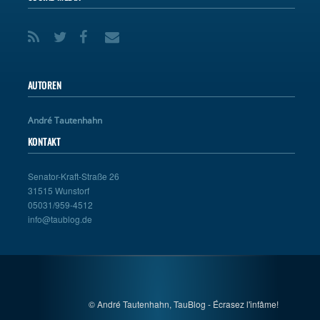
AUTOREN
André Tautenhahn
KONTAKT
Senator-Kraft-Straße 26
31515 Wunstorf
05031/959-4512
info@taublog.de
© André Tautenhahn, TauBlog - Écrasez l'infâme!