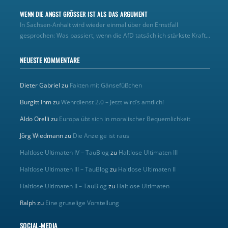
WENN DIE ANGST GRÖSSER IST ALS DAS ARGUMENT
In Sachsen-Anhalt wird wieder einmal über den Ernstfall
gesprochen: Was passiert, wenn die AfD tatsächlich stärkste Kraft...
NEUESTE KOMMENTARE
Dieter Gabriel
zu
Fakten mit Gänsefüßchen
Burgitt Ihm
zu
Wehrdienst 2.0 – Jetzt wird’s amtlich!
Aldo Orelli
zu
Europa übt sich in moralischer Bequemlichkeit
Jörg Wiedmann
zu
Die Anzeige ist raus
Haltlose Ultimaten IV – TauBlog
zu
Haltlose Ultimaten III
Haltlose Ultimaten III – TauBlog
zu
Haltlose Ultimaten II
Haltlose Ultimaten II – TauBlog
zu
Haltlose Ultimaten
Ralph
zu
Eine gruselige Vorstellung
SOCIAL-MEDIA