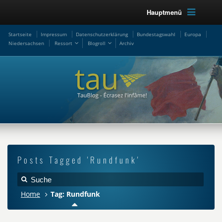
Hauptmenü
Startseite
Impressum
Datenschutzerklärung
Bundestagswahl
Europa
Niedersachsen
Ressort
Blogroll
Archiv
Posts Tagged 'Rundfunk'
Home
Tag: Rundfunk