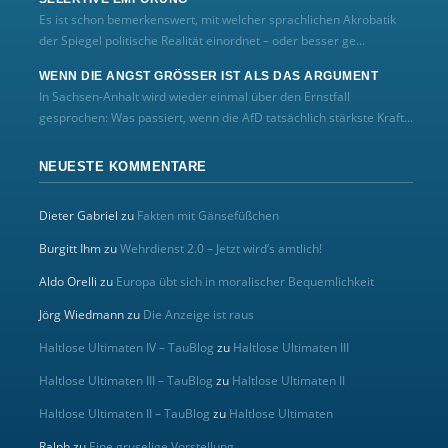
Es ist schon bemerkenswert, mit welcher sprachlichen Akrobatik
der Spiegel politische Realität einordnet – oder besser ge...
WENN DIE ANGST GRÖSSER IST ALS DAS ARGUMENT
In Sachsen-Anhalt wird wieder einmal über den Ernstfall
gesprochen: Was passiert, wenn die AfD tatsächlich stärkste Kraft...
NEUESTE KOMMENTARE
Dieter Gabriel
zu
Fakten mit Gänsefüßchen
Burgitt Ihm
zu
Wehrdienst 2.0 – Jetzt wird’s amtlich!
Aldo Orelli
zu
Europa übt sich in moralischer Bequemlichkeit
Jörg Wiedmann
zu
Die Anzeige ist raus
Haltlose Ultimaten IV – TauBlog
zu
Haltlose Ultimaten III
Haltlose Ultimaten III – TauBlog
zu
Haltlose Ultimaten II
Haltlose Ultimaten II – TauBlog
zu
Haltlose Ultimaten
Ralph
zu
Eine gruselige Vorstellung