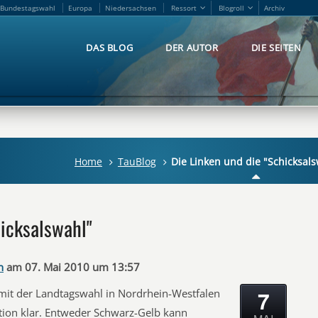
Bundestagswahl
Europa
Niedersachsen
Ressort
Blogroll
Archiv
Bundestagswahl
Europa
Niedersachsen
Ressort
Blogroll
Archiv
DAS BLOG
DER AUTOR
DIE SEITEN
DAS BLOG
DER AUTOR
DIE SEITEN
Home
TauBlog
Die Linken und die "Schicksal
hicksalswahl"
n
am 07. Mai 2010 um 13:57
7
mit der Landtagswahl in Nordrhein-Westfalen
uation klar. Entweder Schwarz-Gelb kann