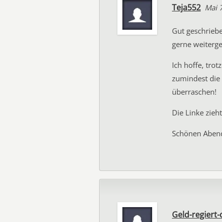
Teja552
Mai 
Gut geschrieb
gerne weiterge
Ich hoffe, tro
zumindest die 
überraschen!
Die Linke zieh
Schönen Aben
Geld-regiert-