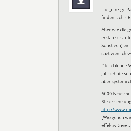
Die „einzige P
finden sich z.
Aber wie die 
erklären ist di
Sonstigen) ein
sagt wen ich w
Die fehlende W
Jahrzehnte seh
aber systemrel
6000 Neuschul
Steuersenkunge
http://www.m
[Wie gehen wir
effektiv Geset