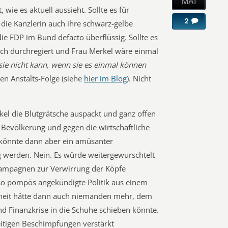
MAI
 wie es aktuell aussieht. Sollte es für
2
t die Kanzlerin auch ihre schwarz-gelbe
ie FDP im Bund defacto überflüssig. Sollte es
ich durchregiert und Frau Merkel wäre einmal
 sie nicht kann, wenn sie es einmal können
zten Anstalts-Folge (siehe
hier im Blog
). Nicht
kel die Blutgrätsche auspackt und ganz offen
Bevölkerung und gegen die wirtschaftliche
s könnte dann aber ein amüsanter
g werden. Nein. Es würde weitergewurschtelt
ampagnen zur Verwirrung der Köpfe
 so pompös angekündigte Politik aus einem
heit hätte dann auch niemanden mehr, dem
und Finanzkrise in die Schuhe schieben könnte.
itigen Beschimpfungen verstärkt