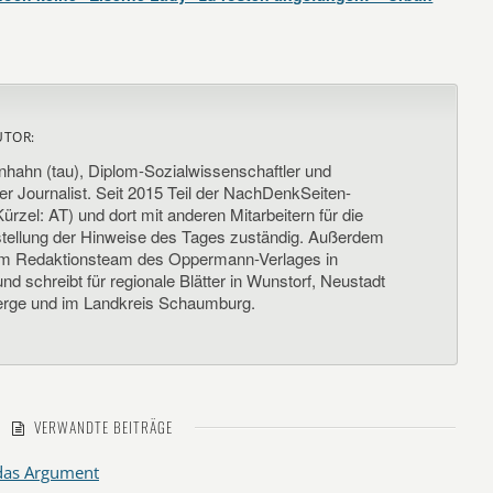
UTOR:
nhahn (tau), Diplom-Sozialwissenschaftler und
her Journalist. Seit 2015 Teil der NachDenkSeiten-
ürzel: AT) und dort mit anderen Mitarbeitern für die
llung der Hinweise des Tages zuständig. Außerdem
um Redaktionsteam des Oppermann-Verlages in
d schreibt für regionale Blätter in Wunstorf, Neustadt
rge und im Landkreis Schaumburg.
VERWANDTE BEITRÄGE
 das Argument