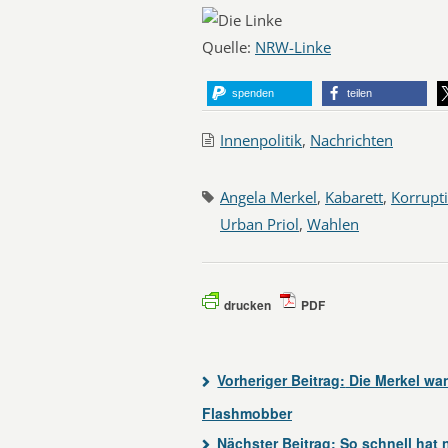
Quelle:
NRW-Linke
spenden
teilen
Innenpolitik
,
Nachrichten
Angela Merkel
,
Kabarett
,
Korrupt
Urban Priol
,
Wahlen
drucken
PDF
Vorheriger Beitrag:
Die Merkel wan
Flashmobber
Nächster Beitrag:
So schnell hat 