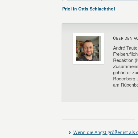
Priol in Ottis Schlachthof
ÜBER DEN A
André Taute
Freiberuflic
Redaktion (K
Zusammenste
gehört er z
Rodenberg un
am Rübenbe
Wenn die Angst größer ist als