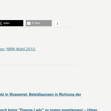
teilen
E-Mail
ion
,
NRW-Wahl-2010
,
kt in Wuppertal: Beleidigungen in Richtung der
noch keine "Eiserne Lady" zu rosten angefangen! – Urban