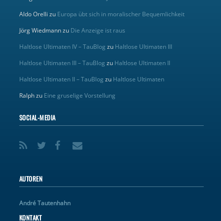
Aldo Orelli
zu
Europa übt sich in moralischer Bequemlichkeit
Jörg Wiedmann
zu
Die Anzeige ist raus
Haltlose Ultimaten IV – TauBlog
zu
Haltlose Ultimaten III
Haltlose Ultimaten III – TauBlog
zu
Haltlose Ultimaten II
Haltlose Ultimaten II – TauBlog
zu
Haltlose Ultimaten
Ralph
zu
Eine gruselige Vorstellung
SOCIAL-MEDIA
AUTOREN
André Tautenhahn
KONTAKT