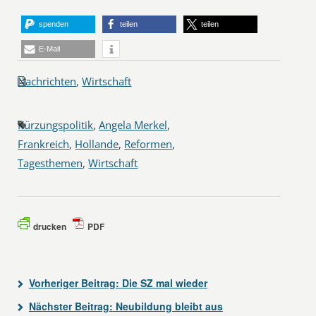
spenden
teilen
teilen
E-Mail
Nachrichten
,
Wirtschaft
Kürzungspolitik
,
Angela Merkel
,
Frankreich
,
Hollande
,
Reformen
,
Tagesthemen
,
Wirtschaft
drucken
PDF
Vorheriger Beitrag:
Die SZ mal wieder
Nächster Beitrag:
Neubildung bleibt aus