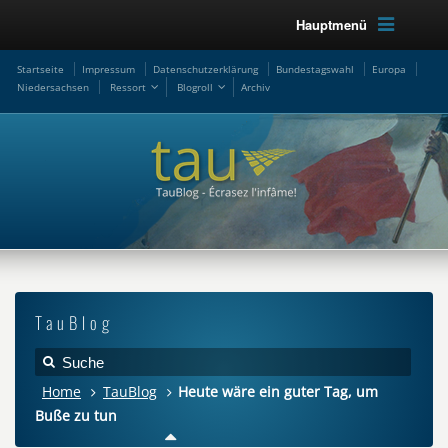
Hauptmenü
Startseite
Impressum
Datenschutzerklärung
Bundestagswahl
Europa
Niedersachsen
Ressort
Blogroll
Archiv
TauBlog
Home
TauBlog
Heute wäre ein guter Tag, um
Buße zu tun