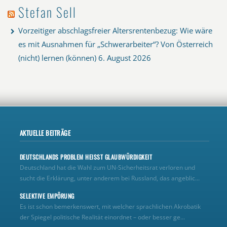
Stefan Sell
Vorzeitiger abschlagsfreier Altersrentenbezug: Wie wäre
es mit Ausnahmen für „Schwerarbeiter“? Von Österreich
(nicht) lernen (können)
6. August 2026
AKTUELLE BEITRÄGE
DEUTSCHLANDS PROBLEM HEISST GLAUBWÜRDIGKEIT
Deutschland hat die Wahl zum UN‑Sicherheitsrat verloren und
sucht die Erklärung, unter anderem bei Russland, das angeblic...
SELEKTIVE EMPÖRUNG
Es ist schon bemerkenswert, mit welcher sprachlichen Akrobatik
der Spiegel politische Realität einordnet – oder besser ge...