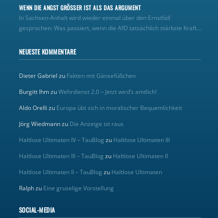
WENN DIE ANGST GRÖSSER IST ALS DAS ARGUMENT
In Sachsen-Anhalt wird wieder einmal über den Ernstfall
gesprochen: Was passiert, wenn die AfD tatsächlich stärkste Kraft...
NEUESTE KOMMENTARE
Dieter Gabriel
zu
Fakten mit Gänsefüßchen
Burgitt Ihm
zu
Wehrdienst 2.0 – Jetzt wird’s amtlich!
Aldo Orelli
zu
Europa übt sich in moralischer Bequemlichkeit
Jörg Wiedmann
zu
Die Anzeige ist raus
Haltlose Ultimaten IV – TauBlog
zu
Haltlose Ultimaten III
Haltlose Ultimaten III – TauBlog
zu
Haltlose Ultimaten II
Haltlose Ultimaten II – TauBlog
zu
Haltlose Ultimaten
Ralph
zu
Eine gruselige Vorstellung
SOCIAL-MEDIA