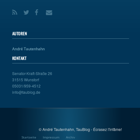
AUTOREN
André Tautenhahn
KONTAKT
Senator-Kraft-Straße 26
31515 Wunstorf
05031/959-4512
info@taublog.de
© André Tautenhahn, TauBlog - Écrasez l'infâme!
Startseite
Impressum
Archiv