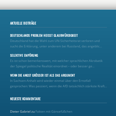
AKTUELLE BEITRÄGE
DEUTSCHLANDS PROBLEM HEISST GLAUBWÜRDIGKEIT
Deutschland hat die Wahl zum UN‑Sicherheitsrat verloren und
sucht die Erklärung, unter anderem bei Russland, das angeblic...
SELEKTIVE EMPÖRUNG
Es ist schon bemerkenswert, mit welcher sprachlichen Akrobatik
der Spiegel politische Realität einordnet – oder besser ge...
WENN DIE ANGST GRÖSSER IST ALS DAS ARGUMENT
In Sachsen-Anhalt wird wieder einmal über den Ernstfall
gesprochen: Was passiert, wenn die AfD tatsächlich stärkste Kraft...
NEUESTE KOMMENTARE
Dieter Gabriel
zu
Fakten mit Gänsefüßchen