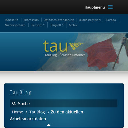
Hauptmenü
Startseite
Impressum
Datenschutzerklärung
Bundestagswahl
Europa
Niedersachsen
Ressort
Blogroll
Archiv
TauBlog
Home
TauBlog
Zu den aktuellen
Arbeitsmarktdaten