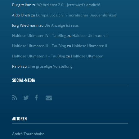
Burgitt Ihm
zu
Wehrdienst 2.0 – Jetzt wird’s amtlich!
Aldo Orelli
zu
Europa übt sich in moralischer Bequemlichkeit
Jörg Wiedmann
zu
Die Anzeige ist raus
Haltlose Ultimaten IV – TauBlog
zu
Haltlose Ultimaten III
Haltlose Ultimaten III – TauBlog
zu
Haltlose Ultimaten II
Haltlose Ultimaten II – TauBlog
zu
Haltlose Ultimaten
Ralph
zu
Eine gruselige Vorstellung
SOCIAL-MEDIA
AUTOREN
André Tautenhahn