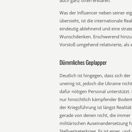
auch ganz offen erklären.
Was der Influencer neben seiner eig
übersieht, ist die internationale Re
eindeutig ablehnend und eine strat
Wunschdenken. Erschwerend hinzu 
Vorstoß umgehend relativierte, als 
Dümmliches Geplapper
Deutlich ist hingegen, dass sich de
uneinig ist, jedoch die Ukraine nic
dafür nötigen Personal unterstützt.
nur hinsichtlich kämpfender Bodent
der Kriegsführung ist längst Realitä
gerade von denen nicht, die immer 
militärischen Auseinandersetzung h
Stellvertreterkrieg. Es ist einer, u