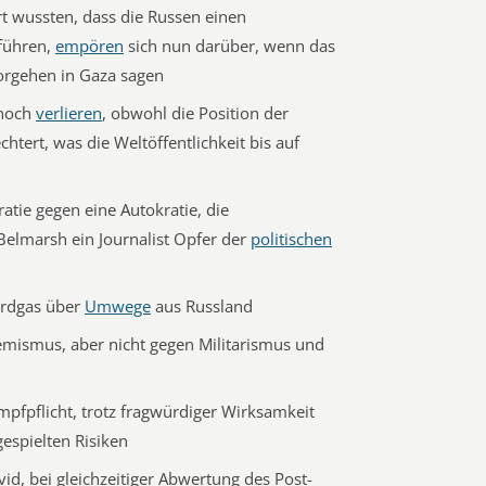
ort wussten, dass die Russen einen
 führen,
empören
sich nun darüber, wenn das
orgehen in Gaza sagen
 noch
verlieren
, obwohl die Position der
tert, was die Weltöffentlichkeit bis auf
atie gegen eine Autokratie, die
Belmarsh ein Journalist Opfer der
politischen
Erdgas über
Umwege
aus Russland
mismus, aber nicht gegen Militarismus und
mpfpflicht, trotz fragwürdiger Wirksamkeit
espielten Risiken
d, bei gleichzeitiger Abwertung des Post-