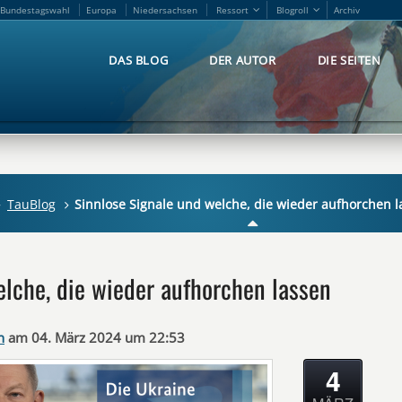
Bundestagswahl
Europa
Niedersachsen
Ressort
Blogroll
Archiv
Bundestagswahl
Europa
Niedersachsen
Ressort
Blogroll
Archiv
DAS BLOG
DER AUTOR
DIE SEITEN
DAS BLOG
DER AUTOR
DIE SEITEN
TauBlog
Sinnlose Signale und welche, die wieder aufhorchen l
elche, die wieder aufhorchen lassen
n
am 04. März 2024 um 22:53
4