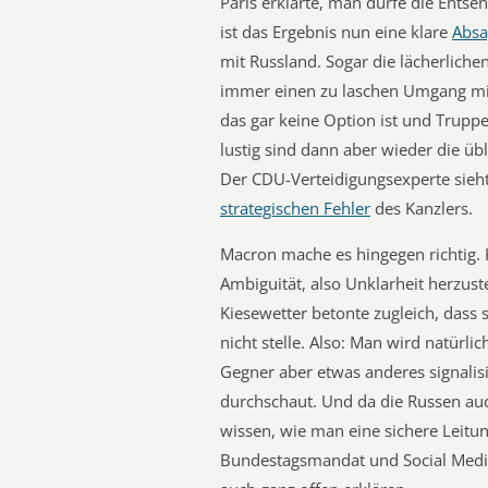
Paris erklärte, man dürfe die Ents
ist das Ergebnis nun eine klare
Absa
mit Russland. Sogar die lächerliche
immer einen zu laschen Umgang mit
das gar keine Option ist und Trupp
lustig sind dann aber wieder die üb
Der CDU-Verteidigungsexperte sieh
strategischen Fehler
des Kanzlers.
Macron mache es hingegen richtig. K
Ambiguität, also Unklarheit herzus
Kiesewetter betonte zugleich, dass
nicht stelle. Also: Man wird natürl
Gegner aber etwas anderes signalis
durchschaut. Und da die Russen auc
wissen, wie man eine sichere Leitun
Bundestagsmandat und Social Media 