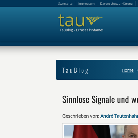
Startseite
Impressum
Datenschutzerklärung
Startseite
Impressum
Datenschutzerklärung
TauBlog
Home
Sinnlose Signale und w
Geschrieben von:
André Tautenhah