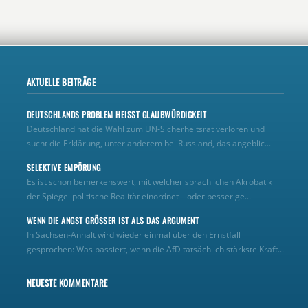
AKTUELLE BEITRÄGE
DEUTSCHLANDS PROBLEM HEISST GLAUBWÜRDIGKEIT
Deutschland hat die Wahl zum UN‑Sicherheitsrat verloren und
sucht die Erklärung, unter anderem bei Russland, das angeblic...
SELEKTIVE EMPÖRUNG
Es ist schon bemerkenswert, mit welcher sprachlichen Akrobatik
der Spiegel politische Realität einordnet – oder besser ge...
WENN DIE ANGST GRÖSSER IST ALS DAS ARGUMENT
In Sachsen-Anhalt wird wieder einmal über den Ernstfall
gesprochen: Was passiert, wenn die AfD tatsächlich stärkste Kraft...
NEUESTE KOMMENTARE