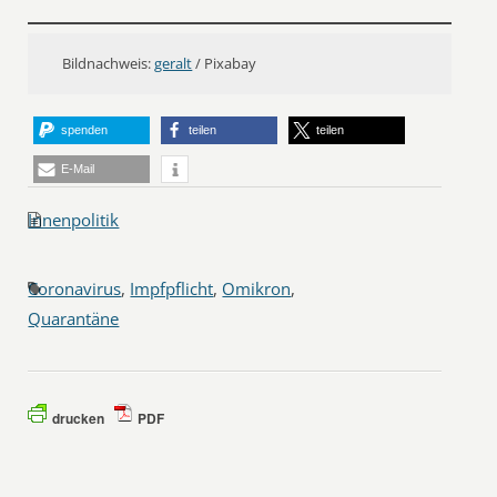
Bildnachweis:
geralt
/ Pixabay
spenden
teilen
teilen
E-Mail
Innenpolitik
Coronavirus
,
Impfpflicht
,
Omikron
,
Quarantäne
drucken
PDF