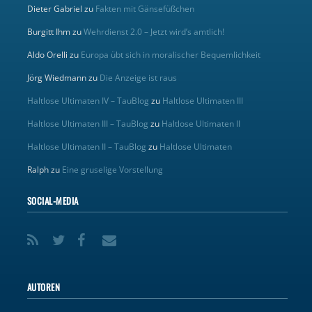
Dieter Gabriel
zu
Fakten mit Gänsefüßchen
Burgitt Ihm
zu
Wehrdienst 2.0 – Jetzt wird’s amtlich!
Aldo Orelli
zu
Europa übt sich in moralischer Bequemlichkeit
Jörg Wiedmann
zu
Die Anzeige ist raus
Haltlose Ultimaten IV – TauBlog
zu
Haltlose Ultimaten III
Haltlose Ultimaten III – TauBlog
zu
Haltlose Ultimaten II
Haltlose Ultimaten II – TauBlog
zu
Haltlose Ultimaten
Ralph
zu
Eine gruselige Vorstellung
SOCIAL-MEDIA
AUTOREN