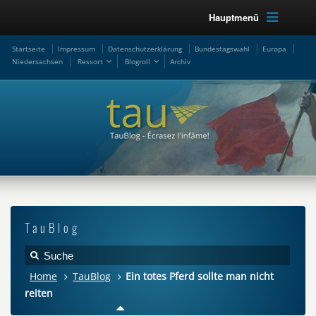
Hauptmenü
Startseite
Impressum
Datenschutzerklärung
Bundestagswahl
Europa
Niedersachsen
Ressort
Blogroll
Archiv
TauBlog
Home
TauBlog
Ein totes Pferd sollte man nicht
reiten