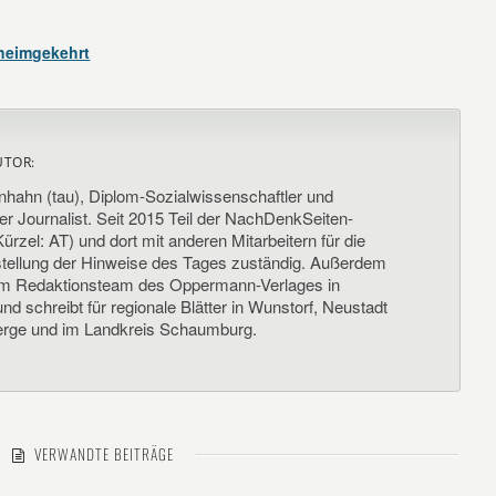
 heimgekehrt
UTOR:
nhahn (tau), Diplom-Sozialwissenschaftler und
her Journalist. Seit 2015 Teil der NachDenkSeiten-
ürzel: AT) und dort mit anderen Mitarbeitern für die
llung der Hinweise des Tages zuständig. Außerdem
um Redaktionsteam des Oppermann-Verlages in
d schreibt für regionale Blätter in Wunstorf, Neustadt
rge und im Landkreis Schaumburg.
VERWANDTE BEITRÄGE