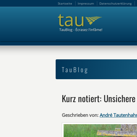
Startseite
Impressum
Datenschutzerklärung
Startseite
Impressum
Datenschutzerklärung
TauBlog
Kurz notiert: Unsicher
Geschrieben von:
André Tautenhah