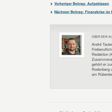
Vorheriger Beitrag:
Aufgeblasen
Nächster Beitrag:
Finanzkrise ist
ÜBER DEN A
André Taute
Freiberuflic
Redaktion (K
Zusammenste
gehört er z
Rodenberg un
am Rübenbe