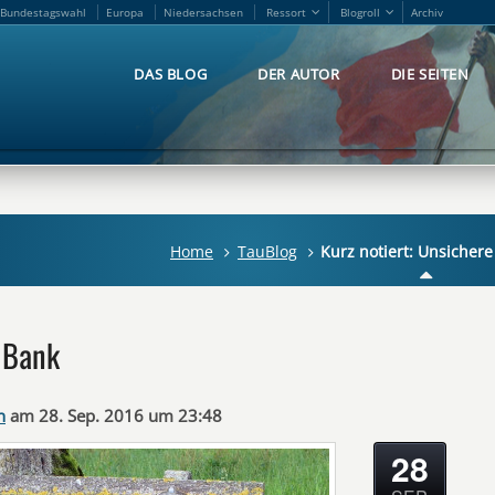
Bundestagswahl
Europa
Niedersachsen
Ressort
Blogroll
Archiv
Bundestagswahl
Europa
Niedersachsen
Ressort
Blogroll
Archiv
DAS BLOG
DER AUTOR
DIE SEITEN
DAS BLOG
DER AUTOR
DIE SEITEN
Home
TauBlog
Kurz notiert: Unsicher
e Bank
n
am 28. Sep. 2016 um 23:48
28