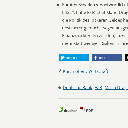
Für den Schaden verantwortlich
,
takes“, hatte EZB-Chef Mario Drag
die Politik des lockeren Geldes
unsicherer gemacht, sagen ausger
Finanzmärkten verzockten, inzwi
mehr statt weniger Risiken in ihr
spenden
teilen
Kurz notiert
,
Wirtschaft
Deutsche Bank
,
EZB
,
Mario Drag
drucken
PDF