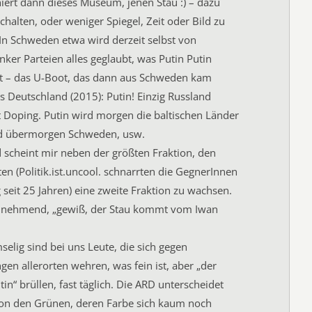
ert dann dieses Museum, jenen Stau :) – dazu
chalten, oder weniger Spiegel, Zeit oder Bild zu
In Schweden etwa wird derzeit selbst von
nker Parteien alles geglaubt, was Putin Putin
t – das U-Boot, das dann aus Schweden kam
s Deutschland (2015): Putin! Einzig Russland
bt Doping. Putin wird morgen die baltischen Länder
nd übermorgen Schweden, usw.
 scheint mir neben der größten Fraktion, den
ten (Politik.ist.uncool. schnarrten die GegnerInnen
 seit 25 Jahren) eine zweite Fraktion zu wachsen.
unehmend, „gewiß, der Stau kommt vom Iwan
elig sind bei uns Leute, die sich gegen
gen allerorten wehren, was fein ist, aber „der
in“ brüllen, fast täglich. Die ARD unterscheidet
 von den Grünen, deren Farbe sich kaum noch