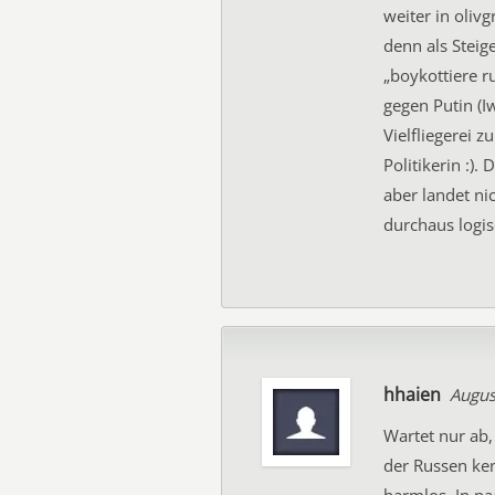
weiter in oli
denn als Steig
„boykottiere ru
gegen Putin (I
Vielfliegerei 
Politikerin :)
aber landet ni
durchaus logi
hhaien
Augus
Wartet nur ab,
der Russen ke