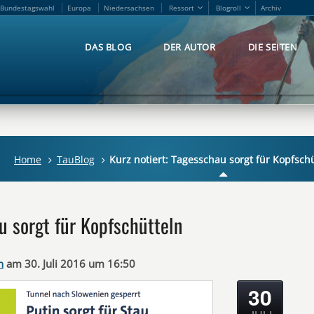
Bundestagswahl
Europa
Niedersachsen
Ressort
Blogroll
Archiv
Bundestagswahl
Europa
Niedersachsen
Ressort
Blogroll
Archiv
DAS BLOG
DER AUTOR
DIE SEITEN
DAS BLOG
DER AUTOR
DIE SEITEN
Home
TauBlog
Kurz notiert: Tagesschau sorgt für Kopfsch
u sorgt für Kopfschütteln
n
am 30. Juli 2016 um 16:50
30