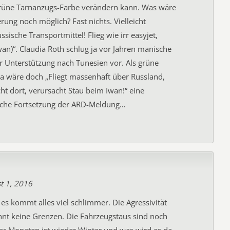
vgrüne Tarnanzugs-Farbe verändern kann. Was wäre
erung noch möglich? Fast nichts. Vielleicht
ssische Transportmittel! Flieg wie irr easyjet,
wan)“. Claudia Roth schlug ja vor Jahren manische
zur Unterstützung nach Tunesien vor. Als grüne
. Da wäre doch „Fliegt massenhaft über Russland,
cht dort, verursacht Stau beim Iwan!“ eine
sche Fortsetzung der ARD-Meldung…
t 1, 2016
 es kommt alles viel schlimmer. Die Agressivität
nnt keine Grenzen. Die Fahrzeugstaus sind noch