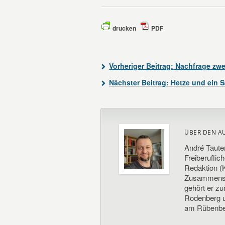
drucken
PDF
Vorheriger Beitrag:
Nachfrage zwec
Nächster Beitrag:
Hetze und ein S
ÜBER DEN A
André Taute
Freiberuflic
Redaktion (K
Zusammenste
gehört er z
Rodenberg un
am Rübenbe