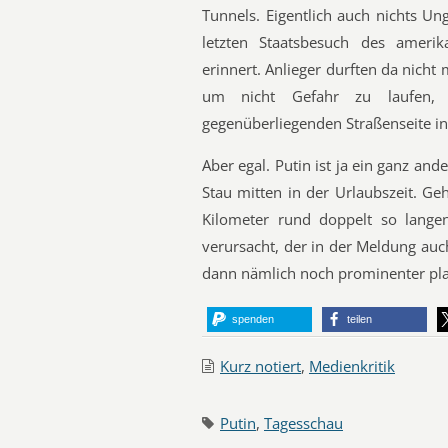
Tunnels. Eigentlich auch nichts U
letzten Staatsbesuch des ameri
erinnert. Anlieger durften da nich
um nicht Gefahr zu laufen, 
gegenüberliegenden Straßenseite i
Aber egal. Putin ist ja ein ganz ande
Stau mitten in der Urlaubszeit. Ge
Kilometer rund doppelt so lange
verursacht, der in der Meldung auc
dann nämlich noch prominenter pla
spenden
teilen
Kurz notiert
,
Medienkritik
Putin
,
Tagesschau