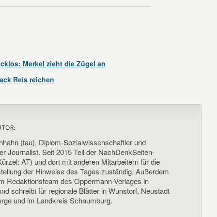
klos: Merkel zieht die Zügel an
ack Reis reichen
UTOR:
nhahn (tau), Diplom-Sozialwissenschaftler und
her Journalist. Seit 2015 Teil der NachDenkSeiten-
ürzel: AT) und dort mit anderen Mitarbeitern für die
llung der Hinweise des Tages zuständig. Außerdem
um Redaktionsteam des Oppermann-Verlages in
d schreibt für regionale Blätter in Wunstorf, Neustadt
rge und im Landkreis Schaumburg.