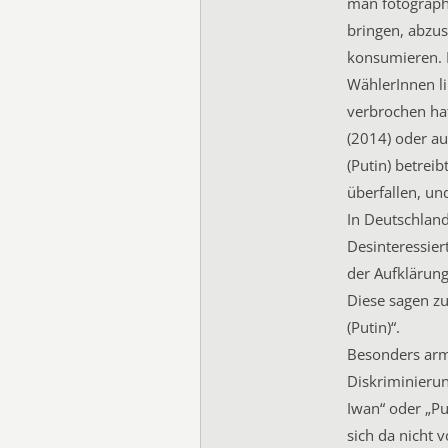
man fotographi
bringen, abzus
konsumieren. 
WählerInnen li
verbrochen ha
(2014) oder au
(Putin) betrei
überfallen, u
In Deutschland
Desinteressier
der Aufklärung
Diese sagen z
(Putin)“.
Besonders arms
Diskriminierun
Iwan“ oder „Put
sich da nicht