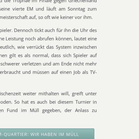
d die Trophäe im Finale gegen Griechenland
seine vierte EM und läuft am Sonntag zum
eisterschaft auf, so oft wie keiner vor ihm.
pieler. Dennoch tickt auch für ihn die Uhr des
ine Leistung noch abrufen können, lautet eine
deutlich, wie verrückt das System inzwischen
en gilt es als normal, dass sich Spieler auf
schwerer verletzen und am Ende nicht mehr
erbraucht und müssen auf einen Job als TV-
henzeit weiter mithalten will, greift unter
den. So hat es auch bei diesem Turnier in
sen Fund im Müll gegeben, der Anlass zu
QUARTIER: WIR HABEN IM MÜLL