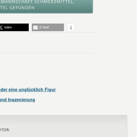
LMANNSCHAFT SCHMERZMITTEL,
UTEL GEFUNDEN
teilen
E-Mail
er eine unglücklich Figur
nd Inszenierung
UTOR: