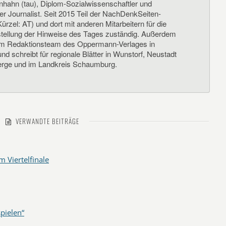
nhahn (tau), Diplom-Sozialwissenschaftler und
her Journalist. Seit 2015 Teil der NachDenkSeiten-
ürzel: AT) und dort mit anderen Mitarbeitern für die
llung der Hinweise des Tages zuständig. Außerdem
um Redaktionsteam des Oppermann-Verlages in
d schreibt für regionale Blätter in Wunstorf, Neustadt
rge und im Landkreis Schaumburg.
VERWANDTE BEITRÄGE
m Viertelfinale
spielen“