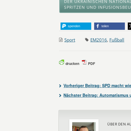
DER UKRAINISCHEN NATIONA
SPRITZEN UND INFUSIONSBE
spenden
teilen
Sport
EM2016
,
Fußball
drucken
PDF
Vorheriger Beitrag:
SPD macht wied
Nächster Beitrag:
Automatismus u
ÜBER DEN A