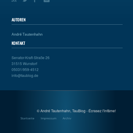
AUTOREN
André Tautenhahn
KONTAKT
Senator-Kraft-Straße 26
31515 Wunstorf
05031/959-4512
info@taublog.de
© André Tautenhahn, TauBlog - Écrasez l'infâme!
Startseite
Impressum
Archiv