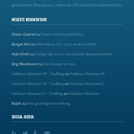
gesprochen: Was passiert, wenn die AfD tatsächlich stärkste Kraft...
NEUESTE KOMMENTARE
Dieter Gabriel
zu
Fakten mit Gänsefüßchen
Burgitt Ihm
zu
Wehrdienst 2.0 – Jetzt wird’s amtlich!
Aldo Orelli
zu
Europa übt sich in moralischer Bequemlichkeit
Jörg Wiedmann
zu
Die Anzeige ist raus
Haltlose Ultimaten IV – TauBlog
zu
Haltlose Ultimaten III
Haltlose Ultimaten III – TauBlog
zu
Haltlose Ultimaten II
Haltlose Ultimaten II – TauBlog
zu
Haltlose Ultimaten
Ralph
zu
Eine gruselige Vorstellung
SOCIAL-MEDIA