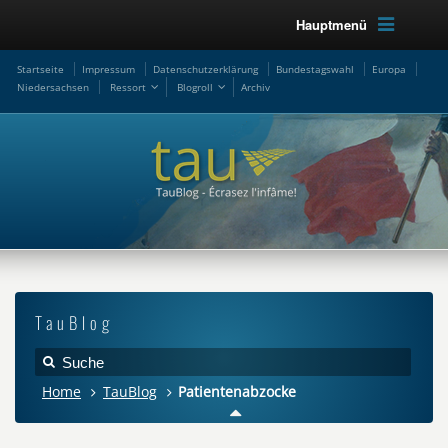
Hauptmenü
Startseite
Impressum
Datenschutzerklärung
Bundestagswahl
Europa
Niedersachsen
Ressort
Blogroll
Archiv
TauBlog
Home
TauBlog
Patientenabzocke