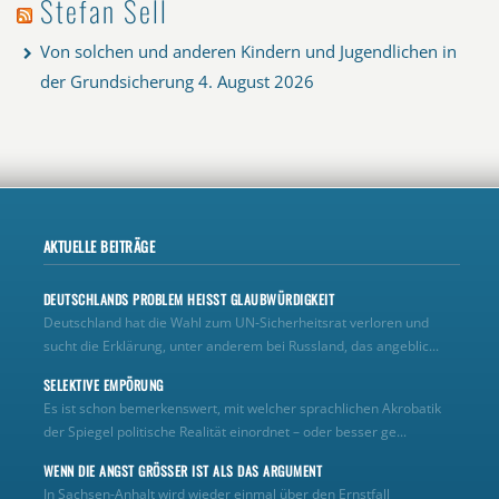
Stefan Sell
Von solchen und anderen Kindern und Jugendlichen in
der Grundsicherung
4. August 2026
AKTUELLE BEITRÄGE
DEUTSCHLANDS PROBLEM HEISST GLAUBWÜRDIGKEIT
Deutschland hat die Wahl zum UN‑Sicherheitsrat verloren und
sucht die Erklärung, unter anderem bei Russland, das angeblic...
SELEKTIVE EMPÖRUNG
Es ist schon bemerkenswert, mit welcher sprachlichen Akrobatik
der Spiegel politische Realität einordnet – oder besser ge...
WENN DIE ANGST GRÖSSER IST ALS DAS ARGUMENT
In Sachsen-Anhalt wird wieder einmal über den Ernstfall