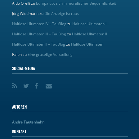
Aldo Orelli
zu
Europa übt sich in moralischer Bequemlichkeit
Jörg Wiedmann
zu
Die Anzeige ist raus
Haltlose Ultimaten IV – TauBlog
zu
Haltlose Ultimaten III
Haltlose Ultimaten III – TauBlog
zu
Haltlose Ultimaten II
Haltlose Ultimaten II – TauBlog
zu
Haltlose Ultimaten
Ralph
zu
Eine gruselige Vorstellung
SOCIAL-MEDIA
AUTOREN
André Tautenhahn
KONTAKT