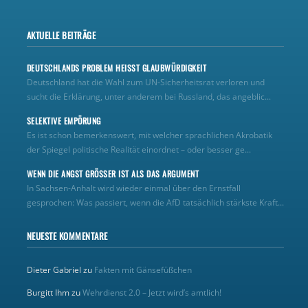
AKTUELLE BEITRÄGE
DEUTSCHLANDS PROBLEM HEISST GLAUBWÜRDIGKEIT
Deutschland hat die Wahl zum UN‑Sicherheitsrat verloren und
sucht die Erklärung, unter anderem bei Russland, das angeblic...
SELEKTIVE EMPÖRUNG
Es ist schon bemerkenswert, mit welcher sprachlichen Akrobatik
der Spiegel politische Realität einordnet – oder besser ge...
WENN DIE ANGST GRÖSSER IST ALS DAS ARGUMENT
In Sachsen-Anhalt wird wieder einmal über den Ernstfall
gesprochen: Was passiert, wenn die AfD tatsächlich stärkste Kraft...
NEUESTE KOMMENTARE
Dieter Gabriel
zu
Fakten mit Gänsefüßchen
Burgitt Ihm
zu
Wehrdienst 2.0 – Jetzt wird’s amtlich!