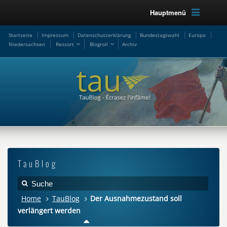
Hauptmenü
Startseite
Impressum
Datenschutzerklärung
Bundestagswahl
Europa
Niedersachsen
Ressort
Blogroll
Archiv
TauBlog
Home
TauBlog
Der Ausnahmezustand soll
verlängert werden