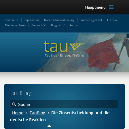
Hauptmenü
Startseite
Impressum
Datenschutzerklärung
Bundestagswahl
Europa
Niedersachsen
Ressort
Blogroll
Archiv
TauBlog
Home
TauBlog
Die Zinsentscheidung und die
deutsche Reaktion