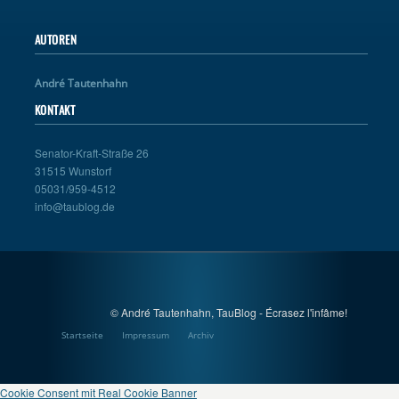
AUTOREN
André Tautenhahn
KONTAKT
Senator-Kraft-Straße 26
31515 Wunstorf
05031/959-4512
info@taublog.de
© André Tautenhahn, TauBlog - Écrasez l'infâme!
Startseite
Impressum
Archiv
Cookie Consent mit Real Cookie Banner