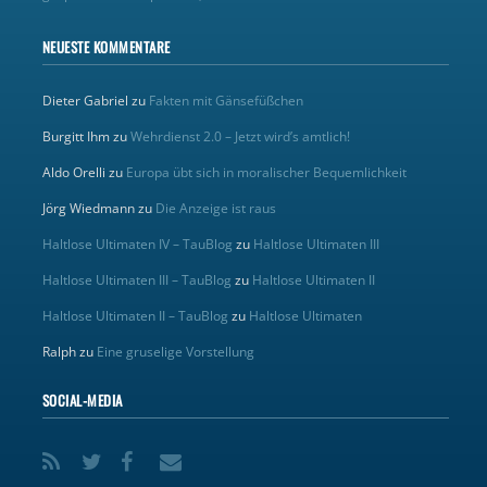
NEUESTE KOMMENTARE
Dieter Gabriel
zu
Fakten mit Gänsefüßchen
Burgitt Ihm
zu
Wehrdienst 2.0 – Jetzt wird’s amtlich!
Aldo Orelli
zu
Europa übt sich in moralischer Bequemlichkeit
Jörg Wiedmann
zu
Die Anzeige ist raus
Haltlose Ultimaten IV – TauBlog
zu
Haltlose Ultimaten III
Haltlose Ultimaten III – TauBlog
zu
Haltlose Ultimaten II
Haltlose Ultimaten II – TauBlog
zu
Haltlose Ultimaten
Ralph
zu
Eine gruselige Vorstellung
SOCIAL-MEDIA