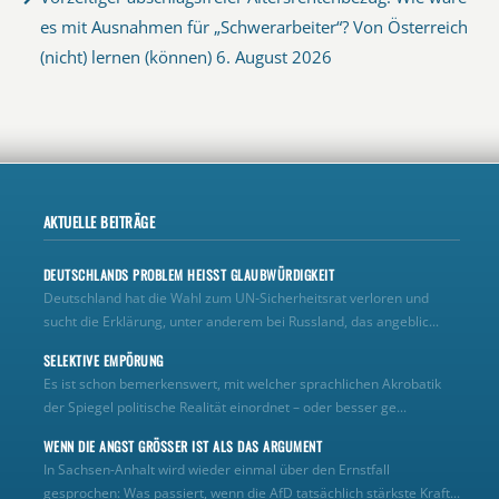
es mit Ausnahmen für „Schwerarbeiter“? Von Österreich
(nicht) lernen (können)
6. August 2026
AKTUELLE BEITRÄGE
DEUTSCHLANDS PROBLEM HEISST GLAUBWÜRDIGKEIT
Deutschland hat die Wahl zum UN‑Sicherheitsrat verloren und
sucht die Erklärung, unter anderem bei Russland, das angeblic...
SELEKTIVE EMPÖRUNG
Es ist schon bemerkenswert, mit welcher sprachlichen Akrobatik
der Spiegel politische Realität einordnet – oder besser ge...
WENN DIE ANGST GRÖSSER IST ALS DAS ARGUMENT
In Sachsen-Anhalt wird wieder einmal über den Ernstfall
gesprochen: Was passiert, wenn die AfD tatsächlich stärkste Kraft...