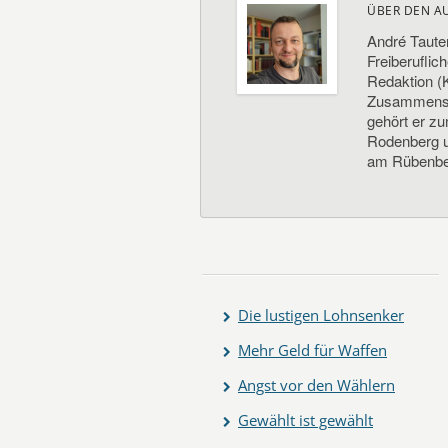
ÜBER DEN A
André Taute
Freiberuflic
Redaktion (K
Zusammenste
gehört er z
Rodenberg un
am Rübenbe
Die lustigen Lohnsenker
Mehr Geld für Waffen
Angst vor den Wählern
Gewählt ist gewählt