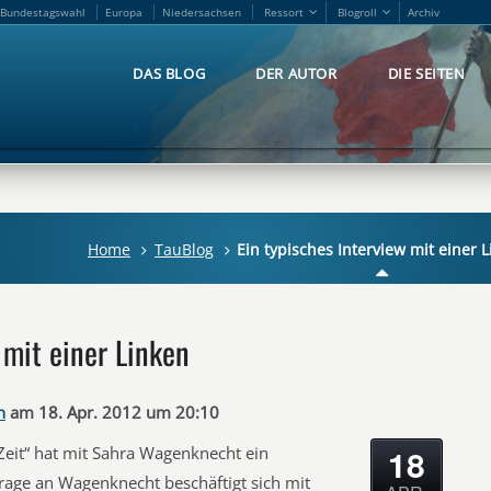
Bundestagswahl
Europa
Niedersachsen
Ressort
Blogroll
Archiv
Bundestagswahl
Europa
Niedersachsen
Ressort
Blogroll
Archiv
DAS BLOG
DER AUTOR
DIE SEITEN
DAS BLOG
DER AUTOR
DIE SEITEN
Home
TauBlog
Ein typisches Interview mit einer 
 mit einer Linken
n
am 18. Apr. 2012 um 20:10
18
eit“ hat mit Sahra Wagenknecht ein
Frage an Wagenknecht beschäftigt sich mit