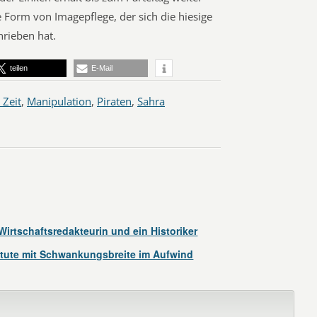
e Form von Imagepflege, der sich die hiesige
hrieben hat.
teilen
E-Mail
 Zeit
,
Manipulation
,
Piraten
,
Sahra
Wirtschaftsredakteurin und ein Historiker
itute mit Schwankungsbreite im Aufwind