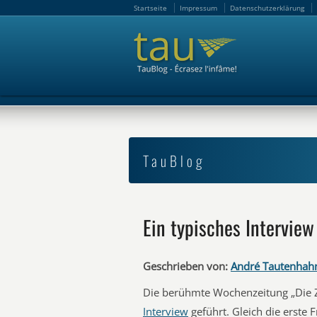
Startseite
Impressum
Datenschutzerklärung
Startseite
Impressum
Datenschutzerklärung
TauBlog
Ein typisches Interview
Geschrieben von:
André Tautenhah
Die berühmte Wochenzeitung „Die Z
Interview
geführt. Gleich die erste 