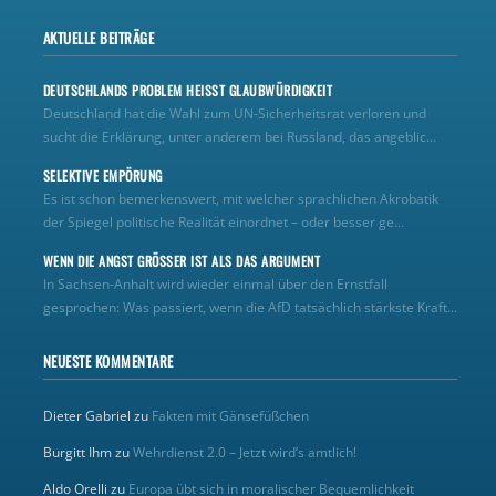
AKTUELLE BEITRÄGE
DEUTSCHLANDS PROBLEM HEISST GLAUBWÜRDIGKEIT
Deutschland hat die Wahl zum UN‑Sicherheitsrat verloren und
sucht die Erklärung, unter anderem bei Russland, das angeblic...
SELEKTIVE EMPÖRUNG
Es ist schon bemerkenswert, mit welcher sprachlichen Akrobatik
der Spiegel politische Realität einordnet – oder besser ge...
WENN DIE ANGST GRÖSSER IST ALS DAS ARGUMENT
In Sachsen-Anhalt wird wieder einmal über den Ernstfall
gesprochen: Was passiert, wenn die AfD tatsächlich stärkste Kraft...
NEUESTE KOMMENTARE
Dieter Gabriel
zu
Fakten mit Gänsefüßchen
Burgitt Ihm
zu
Wehrdienst 2.0 – Jetzt wird’s amtlich!
Aldo Orelli
zu
Europa übt sich in moralischer Bequemlichkeit