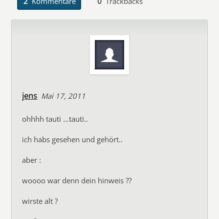
2
Kommentare
0
Trackbacks
jens
Mai 17, 2011
ohhhh tauti …tauti..
ich habs gesehen und gehört..
aber :
woooo war denn dein hinweis ??
wirste alt ?