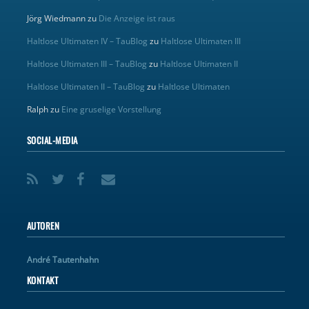
Jörg Wiedmann
zu
Die Anzeige ist raus
Haltlose Ultimaten IV – TauBlog
zu
Haltlose Ultimaten III
Haltlose Ultimaten III – TauBlog
zu
Haltlose Ultimaten II
Haltlose Ultimaten II – TauBlog
zu
Haltlose Ultimaten
Ralph
zu
Eine gruselige Vorstellung
SOCIAL-MEDIA
AUTOREN
André Tautenhahn
KONTAKT