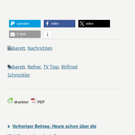
spenden
teilen
teilen
E-Mail
Kabarett
,
Nachrichten
Kabarett
,
Rether
,
TV Tipp
,
Wilfried
Schmickler
drucken
PDF
Vorheriger Beitrag:
Heute schon über die