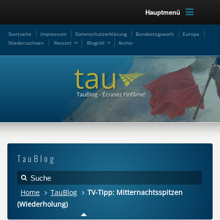
Hauptmenü
Startseite
Impressum
Datenschutzerklärung
Bundestagswahl
Europa
Niedersachsen
Ressort
Blogroll
Archiv
TauBlog
Home
TauBlog
TV-Tipp: Mitternachtsspitzen
(Wiederholung)