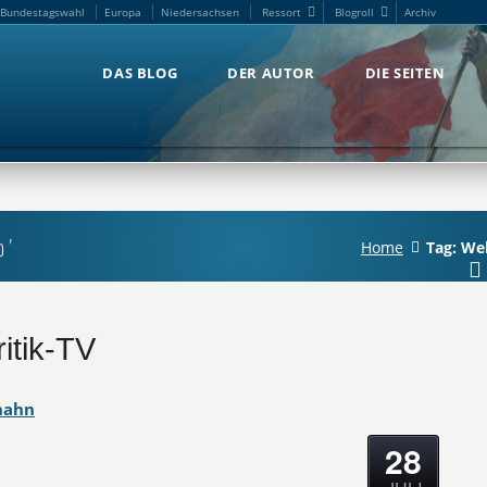
Bundestagswahl
Europa
Niedersachsen
Ressort
Blogroll
Archiv
Bundestagswahl
Europa
Niedersachsen
Ressort
Blogroll
Archiv
DAS BLOG
DER AUTOR
DIE SEITEN
DAS BLOG
DER AUTOR
DIE SEITEN
p'
Home
Tag: We
itik-TV
hahn
28