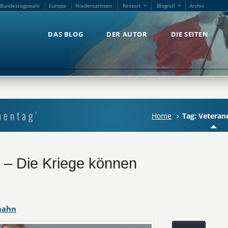
Bundestagswahl
Europa
Niedersachsen
Ressort
Blogroll
Archiv
Bundestagswahl
Europa
Niedersachsen
Ressort
Blogroll
Archiv
DAS BLOG
DER AUTOR
DIE SEITEN
DAS BLOG
DER AUTOR
DIE SEITEN
nentag'
Home
Tag: Veteran
 – Die Kriege können
hahn