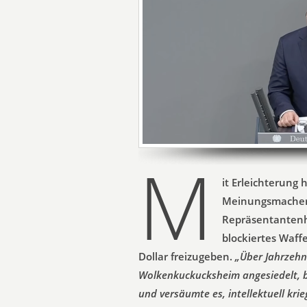
M
it Erleichterung
Meinungsmacher 
Repräsentantenh
blockiertes Waff
Dollar freizugeben.
„Über Jahrzehn
Wolkenkuckucksheim angesiedelt, b
und versäumte es, intellektuell kri