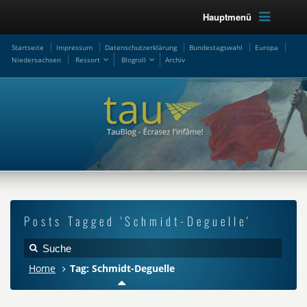
Hauptmenü
Startseite
Impressum
Datenschutzerklärung
Bundestagswahl
Europa
Niedersachsen
Ressort
Blogroll
Archiv
Posts Tagged 'Schmidt-Deguelle'
Home
Tag: Schmidt-Deguelle