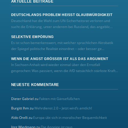
AKTUELLE BEITRÄGE
DEUTSCHLANDS PROBLEM HEISST GLAUBWÜRDIGKEIT
Deutschland hat die Wahl zum UN‑Sicherheitsrat verloren und
sucht die Erklärung, unter anderem bei Russland, das angeblic...
SELEKTIVE EMPÖRUNG
Es ist schon bemerkenswert, mit welcher sprachlichen Akrobatik
der Spiegel politische Realität einordnet – oder besser ge...
WENN DIE ANGST GRÖSSER IST ALS DAS ARGUMENT
In Sachsen-Anhalt wird wieder einmal über den Ernstfall
gesprochen: Was passiert, wenn die AfD tatsächlich stärkste Kraft...
NEUESTE KOMMENTARE
Dieter Gabriel
zu
Fakten mit Gänsefüßchen
Burgitt Ihm
zu
Wehrdienst 2.0 – Jetzt wird’s amtlich!
Aldo Orelli
zu
Europa übt sich in moralischer Bequemlichkeit
Jörg Wiedmann
zu
Die Anzeige ist raus