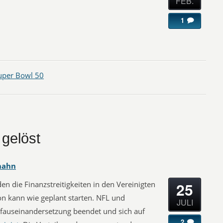
FEB.
1
uper Bowl 50
 gelöst
hahn
25
n die Finanzstreitigkeiten in den Vereinigten
son kann wie geplant starten. NFL und
JULI
ifauseinandersetzung beendet und sich auf
2