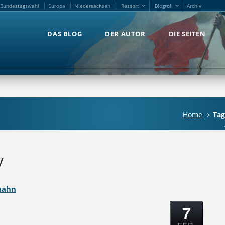
Bundestagswahl
Europa
Niedersachsen
Ressort
Blogroll
Archiv
Bundestagswahl
Europa
Niedersachsen
Ressort
Blogroll
Archiv
DAS BLOG
DER AUTOR
DIE SEITEN
DAS BLOG
DER AUTOR
DIE SEITEN
Home
Tag
y
hahn
7