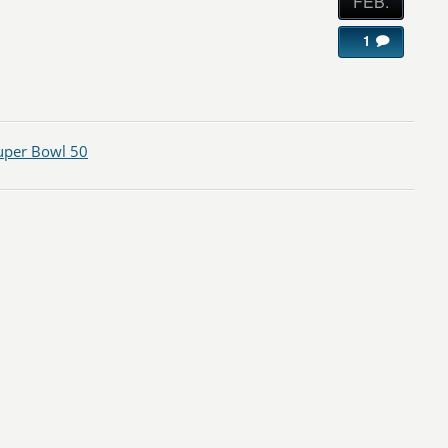
FEB.
1
uper Bowl 50