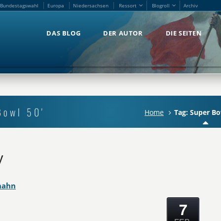
Bundestagswahl
Europa
Niedersachsen
Ressort
Blogroll
Archiv
Bundestagswahl
Europa
Niedersachsen
Ressort
Blogroll
Archiv
DAS BLOG
DER AUTOR
DIE SEITEN
DAS BLOG
DER AUTOR
DIE SEITEN
Bowl 50'
Home
Tag: Super Bo
y
hahn
7