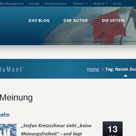
Bundestagswahl
Europa
Niedersachsen
Ressort
Blogroll
Archiv
Bundestagswahl
Europa
Niedersachsen
Ressort
Blogroll
Archiv
DAS BLOG
DER AUTOR
DIE SEITEN
DAS BLOG
DER AUTOR
DIE SEITEN
DuMont'
Home
Tag: Neven D
e Meinung
hahn
13
„Stefan Kretzschmar sieht „keine
Meinungsfreiheit“ – und liegt