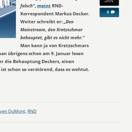
JAN.
falsch“
,
meint
RND-
0
Korrespondent Markus Decker.
Weiter schreibt er:
„Den
Mainstream, den Kretzschmar
behauptet, gibt es nicht mehr.“
Man kann ja von Kretzschmars
man übrigens schon am 9. Januar lesen
er die Behauptung Deckers, einen
ist schon so verstörend, dass es wehtut.
ven DuMont
,
RND