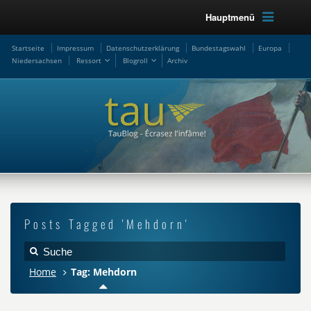
Hauptmenü
Startseite
Impressum
Datenschutzerklärung
Bundestagswahl
Europa
Niedersachsen
Ressort
Blogroll
Archiv
Posts Tagged 'Mehdorn'
Home
Tag: Mehdorn