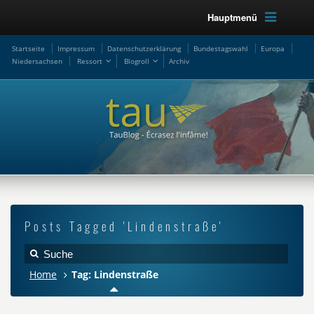
Hauptmenü
Startseite
Impressum
Datenschutzerklärung
Bundestagswahl
Europa
Niedersachsen
Ressort
Blogroll
Archiv
Posts Tagged 'Lindenstraße'
Home
Tag: Lindenstraße