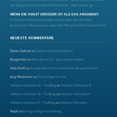
der Spiegel politische Realität einordnet – oder besser ge...
WENN DIE ANGST GRÖSSER IST ALS DAS ARGUMENT
In Sachsen-Anhalt wird wieder einmal über den Ernstfall
gesprochen: Was passiert, wenn die AfD tatsächlich stärkste Kraft...
NEUESTE KOMMENTARE
Dieter Gabriel
zu
Fakten mit Gänsefüßchen
Burgitt Ihm
zu
Wehrdienst 2.0 – Jetzt wird’s amtlich!
Aldo Orelli
zu
Europa übt sich in moralischer Bequemlichkeit
Jörg Wiedmann
zu
Die Anzeige ist raus
Haltlose Ultimaten IV – TauBlog
zu
Haltlose Ultimaten III
Haltlose Ultimaten III – TauBlog
zu
Haltlose Ultimaten II
Haltlose Ultimaten II – TauBlog
zu
Haltlose Ultimaten
Ralph
zu
Eine gruselige Vorstellung