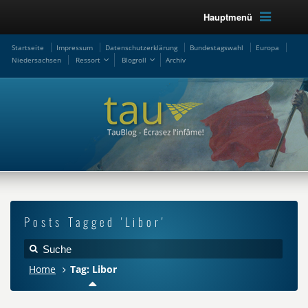
Hauptmenü
Startseite
Impressum
Datenschutzerklärung
Bundestagswahl
Europa
Niedersachsen
Ressort
Blogroll
Archiv
Posts Tagged 'Libor'
Home
Tag: Libor