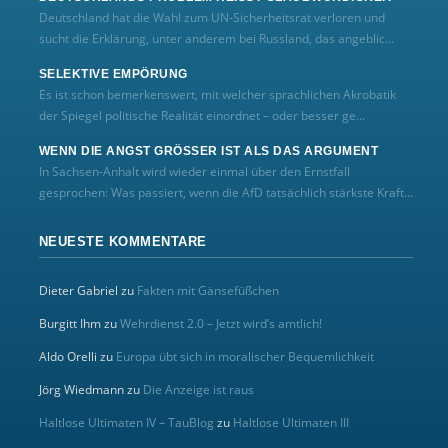
Deutschland hat die Wahl zum UN‑Sicherheitsrat verloren und
sucht die Erklärung, unter anderem bei Russland, das angeblic...
SELEKTIVE EMPÖRUNG
Es ist schon bemerkenswert, mit welcher sprachlichen Akrobatik
der Spiegel politische Realität einordnet – oder besser ge...
WENN DIE ANGST GRÖSSER IST ALS DAS ARGUMENT
In Sachsen-Anhalt wird wieder einmal über den Ernstfall
gesprochen: Was passiert, wenn die AfD tatsächlich stärkste Kraft...
NEUESTE KOMMENTARE
Dieter Gabriel
zu
Fakten mit Gänsefüßchen
Burgitt Ihm
zu
Wehrdienst 2.0 – Jetzt wird’s amtlich!
Aldo Orelli
zu
Europa übt sich in moralischer Bequemlichkeit
Jörg Wiedmann
zu
Die Anzeige ist raus
Haltlose Ultimaten IV – TauBlog
zu
Haltlose Ultimaten III