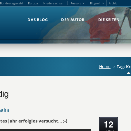
Bundestagswahl
Europa
Niedersachsen
Ressort
Blogroll
Archiv
Bundestagswahl
Europa
Niedersachsen
Ressort
Blogroll
Archiv
DAS BLOG
DER AUTOR
DIE SEITEN
DAS BLOG
DER AUTOR
DIE SEITEN
'
Home
Tag: K
dig
hahn
12
es Jahr erfolglos versucht… ;-)