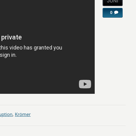
JUNI
0
uption
,
Krömer