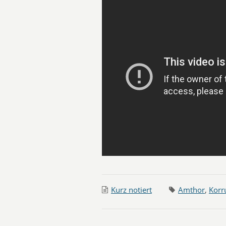
Kurz notiert
Amthor
,
Korr