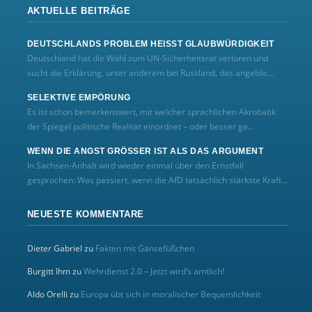
AKTUELLE BEITRÄGE
DEUTSCHLANDS PROBLEM HEISST GLAUBWÜRDIGKEIT
Deutschland hat die Wahl zum UN‑Sicherheitsrat verloren und
sucht die Erklärung, unter anderem bei Russland, das angeblic...
SELEKTIVE EMPÖRUNG
Es ist schon bemerkenswert, mit welcher sprachlichen Akrobatik
der Spiegel politische Realität einordnet – oder besser ge...
WENN DIE ANGST GRÖSSER IST ALS DAS ARGUMENT
In Sachsen-Anhalt wird wieder einmal über den Ernstfall
gesprochen: Was passiert, wenn die AfD tatsächlich stärkste Kraft...
NEUESTE KOMMENTARE
Dieter Gabriel
zu
Fakten mit Gänsefüßchen
Burgitt Ihm
zu
Wehrdienst 2.0 – Jetzt wird’s amtlich!
Aldo Orelli
zu
Europa übt sich in moralischer Bequemlichkeit