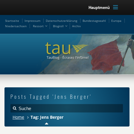
Hauptmenü
Startseite
Impressum
Datenschutzerklärung
Bundestagswahl
Europa
Niedersachsen
Ressort
Blogroll
Archiv
Posts Tagged 'Jens Berger'
Home
Tag: Jens Berger