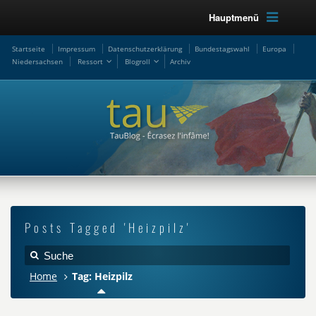
Hauptmenü
Startseite
Impressum
Datenschutzerklärung
Bundestagswahl
Europa
Niedersachsen
Ressort
Blogroll
Archiv
Posts Tagged 'Heizpilz'
Home
Tag: Heizpilz