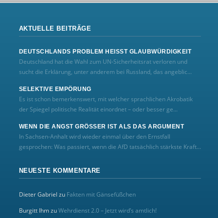
AKTUELLE BEITRÄGE
DEUTSCHLANDS PROBLEM HEISST GLAUBWÜRDIGKEIT
Deutschland hat die Wahl zum UN‑Sicherheitsrat verloren und
sucht die Erklärung, unter anderem bei Russland, das angeblic...
SELEKTIVE EMPÖRUNG
Es ist schon bemerkenswert, mit welcher sprachlichen Akrobatik
der Spiegel politische Realität einordnet – oder besser ge...
WENN DIE ANGST GRÖSSER IST ALS DAS ARGUMENT
In Sachsen-Anhalt wird wieder einmal über den Ernstfall
gesprochen: Was passiert, wenn die AfD tatsächlich stärkste Kraft...
NEUESTE KOMMENTARE
Dieter Gabriel
zu
Fakten mit Gänsefüßchen
Burgitt Ihm
zu
Wehrdienst 2.0 – Jetzt wird’s amtlich!