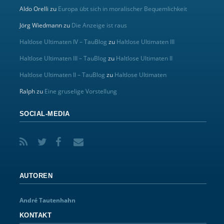
Aldo Orelli
zu
Europa übt sich in moralischer Bequemlichkeit
Jörg Wiedmann
zu
Die Anzeige ist raus
Haltlose Ultimaten IV – TauBlog
zu
Haltlose Ultimaten III
Haltlose Ultimaten III – TauBlog
zu
Haltlose Ultimaten II
Haltlose Ultimaten II – TauBlog
zu
Haltlose Ultimaten
Ralph
zu
Eine gruselige Vorstellung
SOCIAL-MEDIA
AUTOREN
André Tautenhahn
KONTAKT