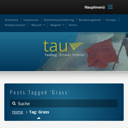
Hauptmenü
Startseite
Impressum
Datenschutzerklärung
Bundestagswahl
Europa
Niedersachsen
Ressort
Blogroll
Archiv
Posts Tagged 'Grass'
Home
Tag: Grass