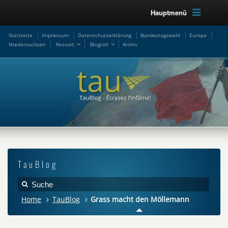
Hauptmenü
Startseite
Impressum
Datenschutzerklärung
Bundestagswahl
Europa
Niedersachsen
Ressort
Blogroll
Archiv
TauBlog
Home
TauBlog
Grass macht den Möllemann