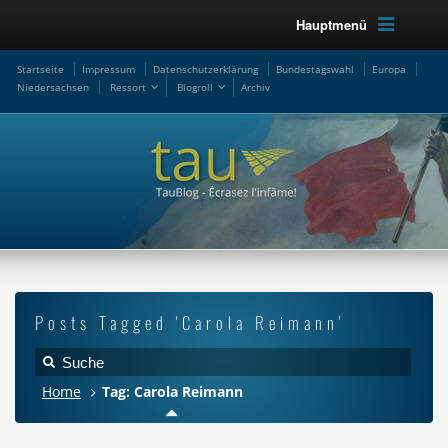
Hauptmenü
Startseite
Impressum
Datenschutzerklärung
Bundestagswahl
Europa
Niedersachsen
Ressort
Blogroll
Archiv
Posts Tagged 'Carola Reimann'
Home
Tag: Carola Reimann