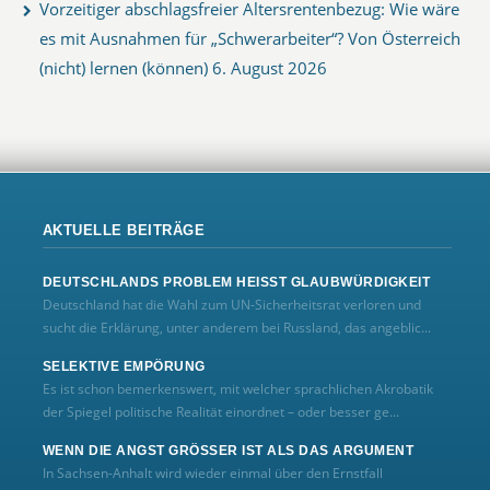
Vorzeitiger abschlagsfreier Altersrentenbezug: Wie wäre
es mit Ausnahmen für „Schwerarbeiter“? Von Österreich
(nicht) lernen (können)
6. August 2026
AKTUELLE BEITRÄGE
DEUTSCHLANDS PROBLEM HEISST GLAUBWÜRDIGKEIT
Deutschland hat die Wahl zum UN‑Sicherheitsrat verloren und
sucht die Erklärung, unter anderem bei Russland, das angeblic...
SELEKTIVE EMPÖRUNG
Es ist schon bemerkenswert, mit welcher sprachlichen Akrobatik
der Spiegel politische Realität einordnet – oder besser ge...
WENN DIE ANGST GRÖSSER IST ALS DAS ARGUMENT
In Sachsen-Anhalt wird wieder einmal über den Ernstfall