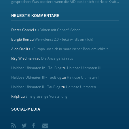
gesprochen: Was passiert, wenn die AfD tatsächlich stärkste Kraft...
NEUESTE KOMMENTARE
Dieter Gabriel
zu
Fakten mit Gänsefüßchen
Burgitt Ihm
zu
Wehrdienst 2.0 – Jetzt wird’s amtlich!
Aldo Orelli
zu
Europa übt sich in moralischer Bequemlichkeit
Jörg Wiedmann
zu
Die Anzeige ist raus
Haltlose Ultimaten IV – TauBlog
zu
Haltlose Ultimaten III
Haltlose Ultimaten III – TauBlog
zu
Haltlose Ultimaten II
Haltlose Ultimaten II – TauBlog
zu
Haltlose Ultimaten
Ralph
zu
Eine gruselige Vorstellung
SOCIAL-MEDIA