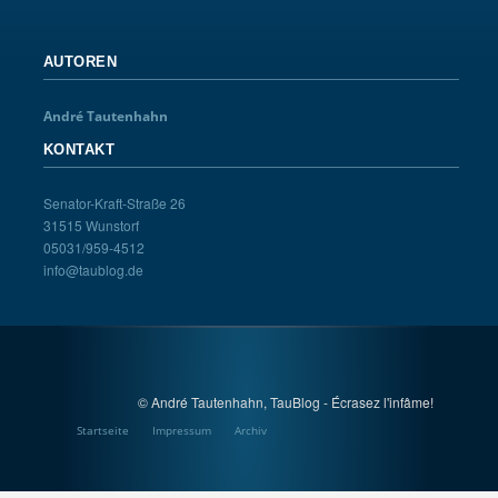
AUTOREN
André Tautenhahn
KONTAKT
Senator-Kraft-Straße 26
31515 Wunstorf
05031/959-4512
info@taublog.de
© André Tautenhahn, TauBlog - Écrasez l'infâme!
Startseite
Impressum
Archiv