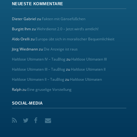
NEUESTE KOMMENTARE
Dieter Gabriel
zu
Fakten mit Gänsefüßchen
Burgitt Ihm
zu
Wehrdienst 2.0 – Jetzt wird’s amtlich!
Aldo Orelli
zu
Europa übt sich in moralischer Bequemlichkeit
Jörg Wiedmann
zu
Die Anzeige ist raus
Haltlose Ultimaten IV – TauBlog
zu
Haltlose Ultimaten III
Haltlose Ultimaten III – TauBlog
zu
Haltlose Ultimaten II
Haltlose Ultimaten II – TauBlog
zu
Haltlose Ultimaten
Ralph
zu
Eine gruselige Vorstellung
SOCIAL-MEDIA