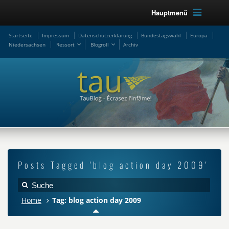
Hauptmenü
Startseite
Impressum
Datenschutzerklärung
Bundestagswahl
Europa
Niedersachsen
Ressort
Blogroll
Archiv
Posts Tagged 'blog action day 2009'
Home
Tag: blog action day 2009