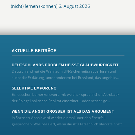
(nicht) lernen (können)
6. August 2026
AKTUELLE BEITRÄGE
DEUTSCHLANDS PROBLEM HEISST GLAUBWÜRDIGKEIT
Deutschland hat die Wahl zum UN‑Sicherheitsrat verloren und
sucht die Erklärung, unter anderem bei Russland, das angeblic...
SELEKTIVE EMPÖRUNG
Es ist schon bemerkenswert, mit welcher sprachlichen Akrobatik
der Spiegel politische Realität einordnet – oder besser ge...
WENN DIE ANGST GRÖSSER IST ALS DAS ARGUMENT
In Sachsen-Anhalt wird wieder einmal über den Ernstfall
gesprochen: Was passiert, wenn die AfD tatsächlich stärkste Kraft...