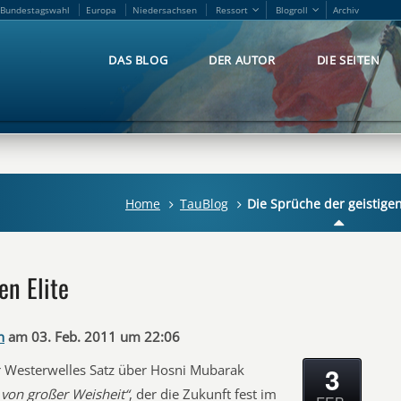
Bundestagswahl
Europa
Niedersachsen
Ressort
Blogroll
Archiv
Bundestagswahl
Europa
Niedersachsen
Ressort
Blogroll
Archiv
DAS BLOG
DER AUTOR
DIE SEITEN
DAS BLOG
DER AUTOR
DIE SEITEN
Home
TauBlog
Die Sprüche der geistigen
en Elite
n
am 03. Feb. 2011 um 22:06
3
ür Westerwelles Satz über Hosni Mubarak
von großer Weisheit“
, der die Zukunft fest im