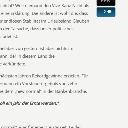
FEB.
m nicht? Weil niemand den Vize-Kanz-Nicht als
2
eine Erklärung. Die andere ist wohl die, dass
r endlosen Stabilität im Urlaubsland Glauben
n der Tatsache, dass unser politisches
ödet ist.
elaber von gestern ist aber nichts im
ann, der in diesem Land die
e verkündete.
 nächsten Jahren Rekordgewinne erzielen. Für
ermann ein Vorsteuerergebnis von zehn
che dem „new normal“ in der Bankenbranche.
ll ein Jahr der Ernte werden.“
normal“, was für eine Dreistigkeit. Leider