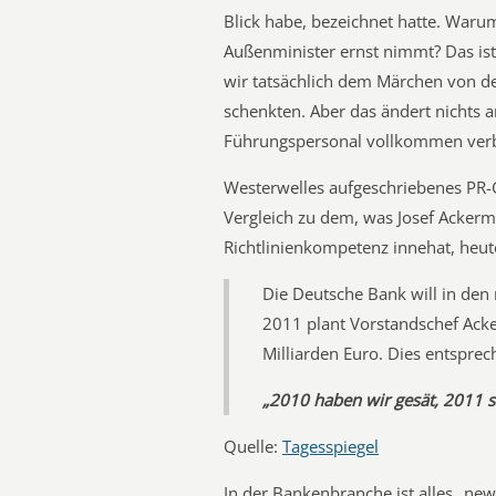
Blick habe, bezeichnet hatte. Waru
Außenminister ernst nimmt? Das ist 
wir tatsächlich dem Märchen von de
schenkten. Aber das ändert nichts a
Führungspersonal vollkommen verbl
Westerwelles aufgeschriebenes PR-G
Vergleich zu dem, was Josef Ackerm
Richtlinienkompetenz innehat, heut
Die Deutsche Bank will in den
2011 plant Vorstandschef Ack
Milliarden Euro. Dies entspre
„2010 haben wir gesät, 2011 so
Quelle:
Tagesspiegel
In der Bankenbranche ist alles „new 