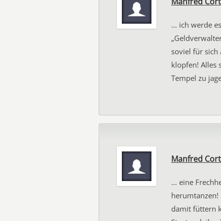
Manfred Cor
… ich werde e
„Geldverwalter
soviel für sic
klopfen! Alles 
Tempel zu jag
Manfred Cor
… eine Frechhe
herumtanzen! I
damit füttern 