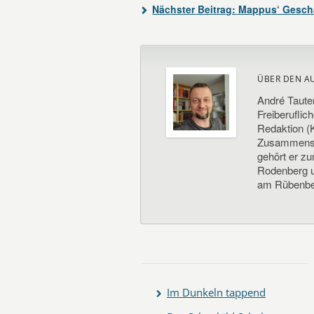
Nächster Beitrag:
Mappus‘ Geschä
ÜBER DEN A
André Taute
Freiberuflic
Redaktion (K
Zusammenste
gehört er z
Rodenberg un
am Rübenbe
Im Dunkeln tappend