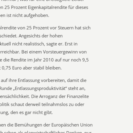
 25 Prozent Eigenkapitalrendite für dieses
en ist nicht aufgehoben.
lrendite von 25 Prozent vor Steuern hat sich
chiedet. Angesichts der hohen
ell nicht realistisch, sagte er. Erst in
 erreichbar. Bei einem Vorsteuergewinn von
e die Rendite im Jahr 2010 auf nur noch 9,5
 0,75 Euro aber stabil bleiben.
 auf ihre Entlassung vorbereiten, damit die
unde „Entlassungsproduktivität“ steht an,
ensächlichkeit. Die Arroganz der Finanzelite
olitik schaut derweil teilnahmslos zu oder
ng, den es gar nicht gibt.
hen die Bemühungen der Europäischen Union
h schon als planwirtschaftliches Denken, nur