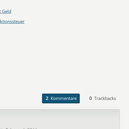
t Geld
ktionssteuer
2
Kommentare
0
Trackbacks