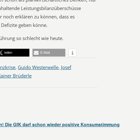
nhaltende Leistungsbilanzüberschüsse
r noch erklären zu können, dass es
Defizite geben könne.
Führung so schlecht wie heute.
teilen
E-Mail
nzkrise
,
Guido Westerwelle
,
Josef
Rainer Brüderle
en! Die GfK darf schon wieder positive Konsumstimmung