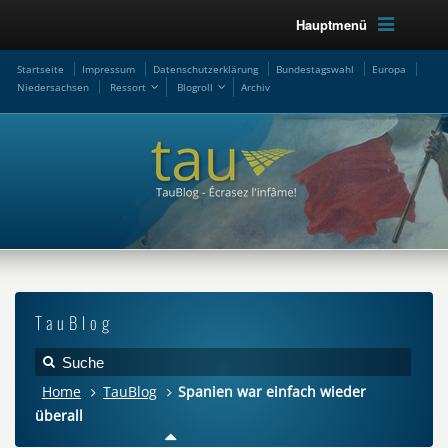
Hauptmenü
Startseite
Impressum
Datenschutzerklärung
Bundestagswahl
Europa
Niedersachsen
Ressort
Blogroll
Archiv
TauBlog
Home
TauBlog
Spanien war einfach wieder
überall