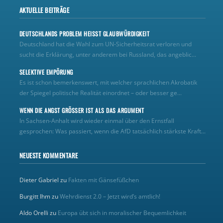
AKTUELLE BEITRÄGE
DEUTSCHLANDS PROBLEM HEISST GLAUBWÜRDIGKEIT
Deutschland hat die Wahl zum UN‑Sicherheitsrat verloren und
sucht die Erklärung, unter anderem bei Russland, das angeblic...
SELEKTIVE EMPÖRUNG
Es ist schon bemerkenswert, mit welcher sprachlichen Akrobatik
der Spiegel politische Realität einordnet – oder besser ge...
WENN DIE ANGST GRÖSSER IST ALS DAS ARGUMENT
In Sachsen-Anhalt wird wieder einmal über den Ernstfall
gesprochen: Was passiert, wenn die AfD tatsächlich stärkste Kraft...
NEUESTE KOMMENTARE
Dieter Gabriel
zu
Fakten mit Gänsefüßchen
Burgitt Ihm
zu
Wehrdienst 2.0 – Jetzt wird’s amtlich!
Aldo Orelli
zu
Europa übt sich in moralischer Bequemlichkeit