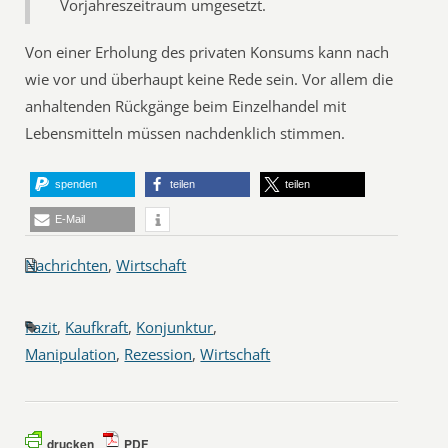
Vorjahreszeitraum umgesetzt.
Von einer Erholung des privaten Konsums kann nach
wie vor und überhaupt keine Rede sein. Vor allem die
anhaltenden Rückgänge beim Einzelhandel mit
Lebensmitteln müssen nachdenklich stimmen.
spenden
teilen
teilen
E-Mail
Nachrichten
,
Wirtschaft
Fazit
,
Kaufkraft
,
Konjunktur
,
Manipulation
,
Rezession
,
Wirtschaft
drucken
PDF