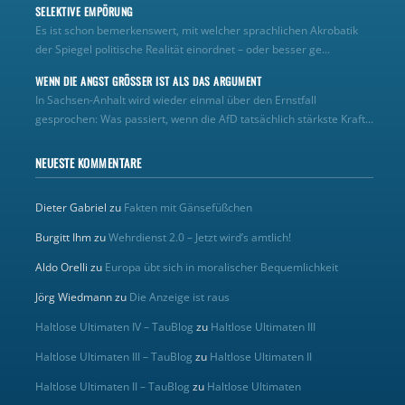
SELEKTIVE EMPÖRUNG
Es ist schon bemerkenswert, mit welcher sprachlichen Akrobatik
der Spiegel politische Realität einordnet – oder besser ge...
WENN DIE ANGST GRÖSSER IST ALS DAS ARGUMENT
In Sachsen-Anhalt wird wieder einmal über den Ernstfall
gesprochen: Was passiert, wenn die AfD tatsächlich stärkste Kraft...
NEUESTE KOMMENTARE
Dieter Gabriel
zu
Fakten mit Gänsefüßchen
Burgitt Ihm
zu
Wehrdienst 2.0 – Jetzt wird’s amtlich!
Aldo Orelli
zu
Europa übt sich in moralischer Bequemlichkeit
Jörg Wiedmann
zu
Die Anzeige ist raus
Haltlose Ultimaten IV – TauBlog
zu
Haltlose Ultimaten III
Haltlose Ultimaten III – TauBlog
zu
Haltlose Ultimaten II
Haltlose Ultimaten II – TauBlog
zu
Haltlose Ultimaten