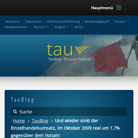
Hauptmenü
Startseite
Impressum
Datenschutzerklärung
Bundestagswahl
Europa
Niedersachsen
Ressort
Blogroll
Archiv
TauBlog
Home
TauBlog
Und wieder sinkt der
Einzelhandelsumsatz, im Oktober 2009 real um 1,7%
gegenüber dem Vorjahr