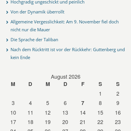
Hochgradig ungeschickt und peinlich
Von der Dynamik überrollt
Allgemeine Vergesslichkeit: Am 9. November fiel doch
nicht nur die Mauer
Die Sprache der Taliban
Nach dem Rücktritt ist vor der Rückkehr: Guttenberg und
kein Ende
August 2026
M
D
M
D
F
S
S
1
2
3
4
5
6
8
9
7
10
11
12
13
14
15
16
17
18
19
20
21
22
23
24
25
26
27
28
29
30