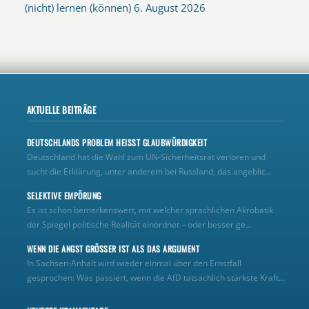
(nicht) lernen (können)
6. August 2026
AKTUELLE BEITRÄGE
DEUTSCHLANDS PROBLEM HEISST GLAUBWÜRDIGKEIT
Deutschland hat die Wahl zum UN‑Sicherheitsrat verloren und
sucht die Erklärung, unter anderem bei Russland, das angeblic...
SELEKTIVE EMPÖRUNG
Es ist schon bemerkenswert, mit welcher sprachlichen Akrobatik
der Spiegel politische Realität einordnet – oder besser ge...
WENN DIE ANGST GRÖSSER IST ALS DAS ARGUMENT
In Sachsen-Anhalt wird wieder einmal über den Ernstfall
gesprochen: Was passiert, wenn die AfD tatsächlich stärkste Kraft...