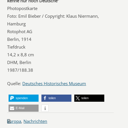
kenne nur noch Deutsche“
Photopostkarte
Foto: Emil Bieber / Copyright: Klaus Niermann,
Hamburg
Rotophot AG
Berlin, 1914
Tiefdruck
14,2 x 8,8 cm
DHM, Berlin
1987/188.38
Quelle:
Deutsches Historisches Museum
spenden
teilen
teilen
E-Mail
Europa
,
Nachrichten