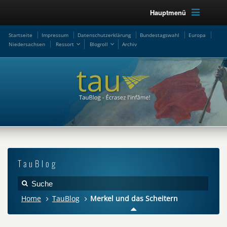
Hauptmenü
Startseite
Impressum
Datenschutzerklärung
Bundestagswahl
Europa
Niedersachsen
Ressort
Blogroll
Archiv
TauBlog
Home
TauBlog
Merkel und das Scheitern