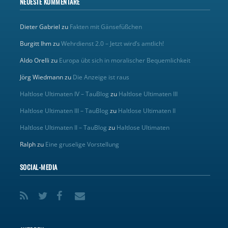
NEUESTE KOMMENTARE
Dieter Gabriel
zu
Fakten mit Gänsefüßchen
Burgitt Ihm
zu
Wehrdienst 2.0 – Jetzt wird’s amtlich!
Aldo Orelli
zu
Europa übt sich in moralischer Bequemlichkeit
Jörg Wiedmann
zu
Die Anzeige ist raus
Haltlose Ultimaten IV – TauBlog
zu
Haltlose Ultimaten III
Haltlose Ultimaten III – TauBlog
zu
Haltlose Ultimaten II
Haltlose Ultimaten II – TauBlog
zu
Haltlose Ultimaten
Ralph
zu
Eine gruselige Vorstellung
SOCIAL-MEDIA