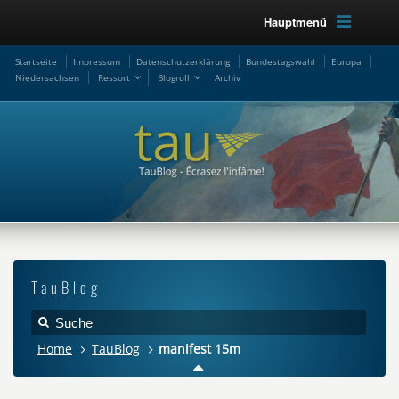
Hauptmenü
Startseite
Impressum
Datenschutzerklärung
Bundestagswahl
Europa
Niedersachsen
Ressort
Blogroll
Archiv
TauBlog
Home
TauBlog
manifest 15m