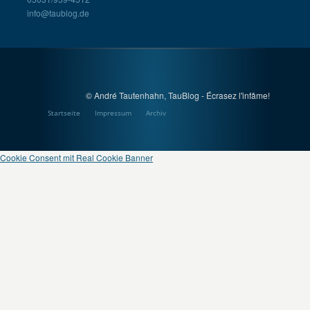
info@taublog.de
© André Tautenhahn, TauBlog - Écrasez l'infâme!
Startseite
Impressum
Archiv
Cookie Consent mit Real Cookie Banner