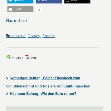
spenden
teilen
teilen
E-Mail
Nachrichten
Finanzkrise
,
Occupy
,
Protest
drucken
PDF
Vorheriger Beitrag:
Heiner Flassbeck zum
Schuldenschnitt und Röslers Konjunkturmärchen
Nächster Beitrag:
Wie den Euro retten?