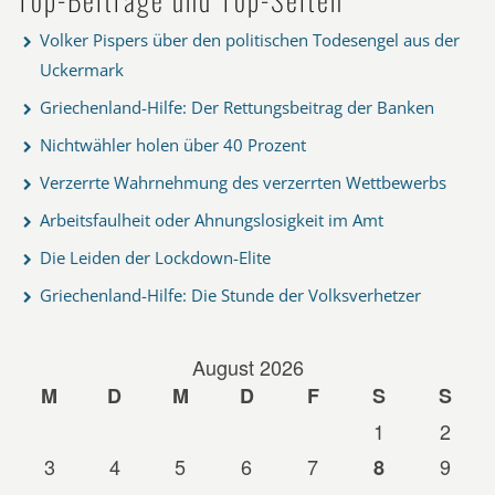
Volker Pispers über den politischen Todesengel aus der
Uckermark
Griechenland-Hilfe: Der Rettungsbeitrag der Banken
Nichtwähler holen über 40 Prozent
Verzerrte Wahrnehmung des verzerrten Wettbewerbs
Arbeitsfaulheit oder Ahnungslosigkeit im Amt
Die Leiden der Lockdown-Elite
Griechenland-Hilfe: Die Stunde der Volksverhetzer
August 2026
M
D
M
D
F
S
S
1
2
3
4
5
6
7
9
8